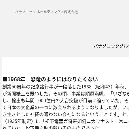
パナソニック ホールディングス株式会社
パナソニックグル
■1968年 恐竜のようにはなりたくない
創業50周年の記念諸行事が一段落した1968（昭和43）年
が新聞紙上を賑わした。その頃、事業は順風満帆、「いざな
し、輸出も年間1,000億円の大台突破が目前に迫っていた。
で日本の大企業の一つに数えられるようになりましたが、い
き生きとした神経の通わない会社になるということです」と
（1935年制定）に「松下電器ガ将来如何ニ大ヲナストモ常
れていた、松下幸之助の願いそのものであった。