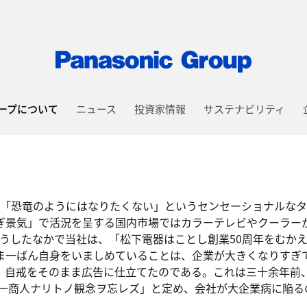
ープについて
ニュース
投資家情報
サステナビリティ
秋、「恐竜のようにはなりたくない」というセンセーショナルな
ぎ景気」で活況を呈する国内市場ではカラーテレビやクーラー
そうしたなかで当社は、「松下電器はことし創業50周年をむか
ま一ばん自身をいましめていることは、企業が大きくなりすぎ
、自戒をそのまま広告に仕立てたのである。これは三十余年前
ニ一商人ナリトノ観念ヲ忘レズ」と定め、会社が大企業病に陥る