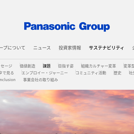
ープについて
ニュース
投資家情報
サステナビリティ
ッセージ
価値創造
課題
目指す姿
組織カルチャー変革
変革
タで⾒る
エンプロイー・ジャーニー
コミュニティ活動
歴史
社
Inclusion
事業会社の取り組み