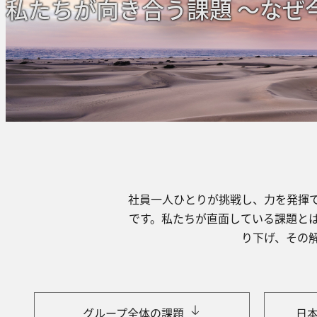
私たちが向き合う課題 〜なぜ今
社員⼀⼈ひとりが挑戦し、⼒を発揮
です。私たちが直⾯している課題と
り下げ、その
グループ全体の課題
⽇