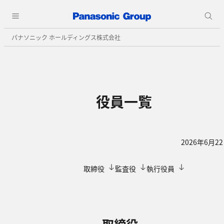
パナソニック ホールディングス株式会社
役員一覧
2026年6月2
取締役
監査役
執行役員
取締役