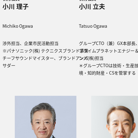
小川 理子
小川 立夫
Michiko Ogawa
Tatsuo Ogawa
渉外担当、企業市民活動担当
グループCTO（兼）GX本部長
※パナソニック(株) テクニクスブランド事業
プライムプラネットエナジー
チーフサウンドマイスター、ブランドアンバ
ンズ(株)担当
サダー
＊グループCTOは技術・生産
境・知的財産・CSを管掌する