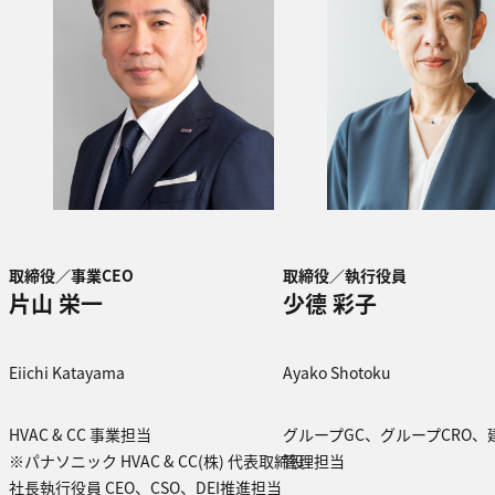
取締役／事業CEO
取締役／執行役員
片山 栄一
少德 彩子
Eiichi Katayama​​
Ayako Shotoku
HVAC & CC 事業担当
グループGC、グループCRO
※パナソニック HVAC & CC(株) 代表取締役
管理担当
社長執行役員 CEO、CSO、DEI推進担当