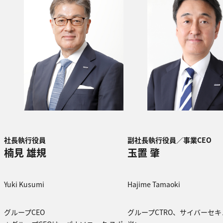
社長執行役員
副社長執行役員／事業CEO
楠見 雄規
玉置 肇
Yuki Kusumi
Hajime Tamaoki
グループCEO
グループCTRO、サイバーセ