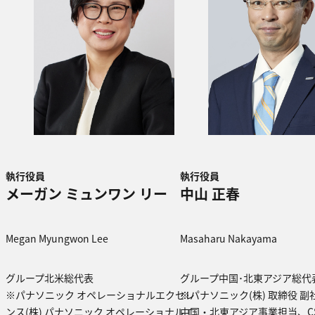
執行役員
執行役員
メーガン ミュンワン リー
中山 正春
Megan Myungwon Lee
Masaharu Nakayama
グループ北米総代表
グループ中国･北東アジア総代
※パナソニック オペレーショナルエクセレ
※パナソニック(株) 取締役 
ンス(株) パナソニック オペレーショナルエ
中国・北東アジア事業担当、C