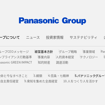
ープについて
ニュース
投資家情報
サステナビリティ
ループCEOメッセージ
経営基本方針
グループ戦略
事業領域
Pa
ンプライアンス行動基準
事業内容
人的資本経営
テクノロジー
nasonic GREEN IMPACT
知的財産
調達活動
使命と今なすべきこと
3.綱領
4.信条・七精神
5.パナソニックグル
8.自主責任経営
9.衆知を集めた全員経営
10.人をつくり人を活かす