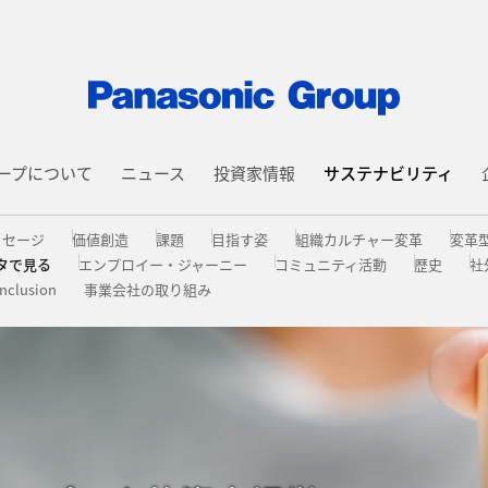
ープについて
ニュース
投資家情報
サステナビリティ
ッセージ
価値創造
課題
目指す姿
組織カルチャー変革
変革
タで⾒る
エンプロイー・ジャーニー
コミュニティ活動
歴史
社
Inclusion
事業会社の取り組み