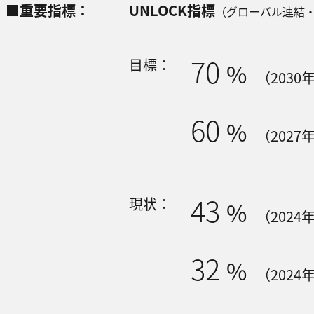
■重要指標：
UNLOCK指標
（グローバル連結
70
⽬標：
%
（2030
60
%
（2027
43
現状：
%
（202
32
%
（202