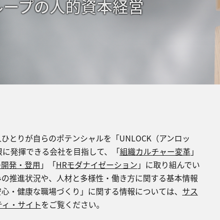
ループの⼈的資本経営
ひとりが⾃らのポテンシャルを「UNLOCK（アンロッ
限に発揮できる会社を⽬指して、「
組織カルチャー変⾰
」
の開発‧登⽤
」「
HRモダナイゼーション
」に取り組んでい
みの推進状況や、⼈材と多様性‧働き⽅に関する基本情報
安⼼‧健康な職場づくり」に関する情報については、
サス
ティ‧サイト
をご覧ください。