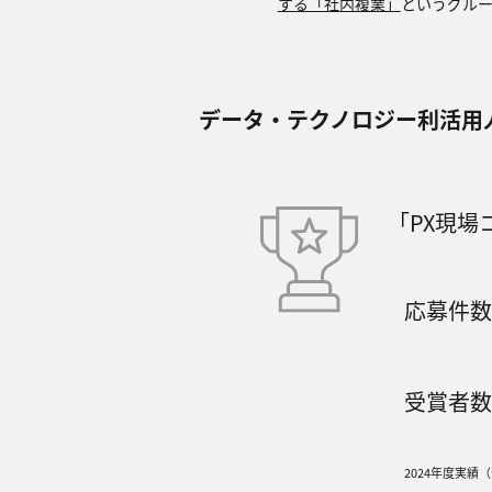
する「社内複業」
というグルー
データ‧テクノロジー利活⽤
「PX現
応募件
受賞者
2024年度実績