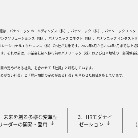
情報は、パナソニック ホールディングス（株）、パナソニック（株）、パナソニック エンタ
ジングソリューションズ（株）、パナソニック コネクト（株）、パナソニック インダストリ
レーショナルエクセレンス（株）の8社が対象です。2022年4⽉から2024年3⽉までは上記
ます。それ以前は、事業会社制へ移⾏前のパナソニック（株）および⽇本地域の⼀部関係会
期間の定めがある社員」を合わせて「社員」と呼称しています。
定めがない社員」と「雇⽤期間の定めがある社員」を合わせた数値を指しています。
2．未来を創る多様な変⾰型
3．HRモダナイ
リーダーの開発‧登⽤
ゼーション
（