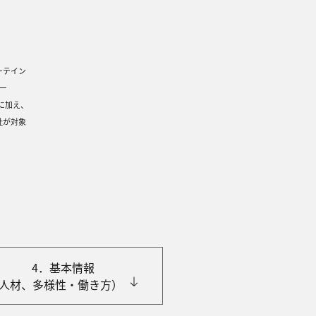
ーテイン
ー
に加え、
社が対象
4．基本情報
⼈材、多様性‧働き⽅）