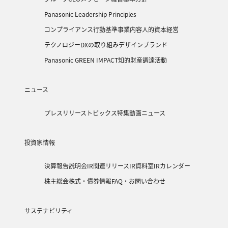
Panasonic Leadership Principles
コンプライアンス行動基準
事業内容
人的資本経営
テクノロジー
DXの取り組み
デザイン
ブランド
Panasonic GREEN IMPACT
知的財産
調達活動
ニュース
プレスリリース
トピックス
特集
動画ニュース
投資家情報
決算報告
説明会
IR関連リリース
IR資料室
IRカレンダー
株主総会
株式・債券情報
FAQ・お問い合わせ
サステナビリティ