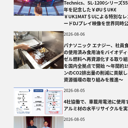
Technics、SL-1200シリーズ5
年を記念した￥ØU＄UK€
￥UK1MAT＄Uによる特別なレ
ードDJプレイ映像を世界同時
2026-08-06
パナソニック エナジー、社員
の使用済み食用油をバイオディ
ゼル燃料へ再資源化する取り組
を国内全拠点で開始 ～年間約1
ンのCO2排出量の削減に貢献し
資源循環の取り組みを推進～
2026-08-05
4社協働で、車載用電池に使用
アルミ材の水平リサイクルを実
2026-08-05