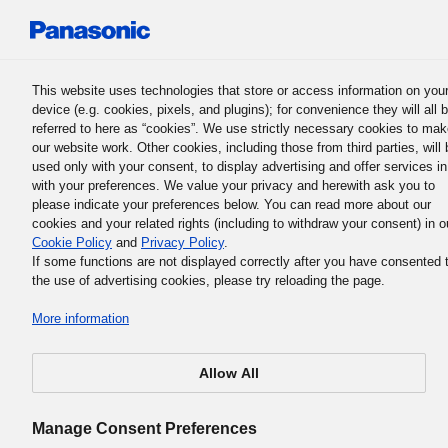
Panasonic Holdings Corporation
This website uses technologies that store or access information on you
device (e.g. cookies, pixels, and plugins); for convenience they will all 
referred to here as “cookies”. We use strictly necessary cookies to ma
our website work. Other cookies, including those from third parties, will 
used only with your consent, to display advertising and offer services in
with your preferences. We value your privacy and herewith ask you to
Filosofía Comercial Básica del Grupo Panasonic
please indicate your preferences below. You can read more about our
1. La misión de la empresa
cookies and your related rights (including to withdraw your consent) in o
Cookie Policy
and
Privacy Policy
.
If some functions are not displayed correctly after you have consented 
the use of advertising cookies, please try reloading the page.
More information
¿Cuál es el propósito de que las empresas existan? Nues
fundador Konosuke Matsushita creía que el rol y misión d
Allow All
una empresa es satisfacer el deseo de la gente de vivir co
una mejor calidad de vida.
Manage Consent Preferences