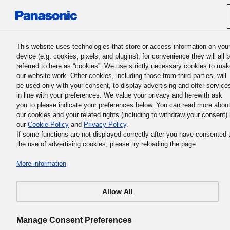
Panasonic Holdings Corporation
This website uses technologies that store or access information on you
device (e.g. cookies, pixels, and plugins); for convenience they will all 
referred to here as “cookies”. We use strictly necessary cookies to ma
Magyar / Change Languag
our website work. Other cookies, including those from third parties, will
be used only with your consent, to display advertising and offer service
in line with your preferences. We value your privacy and herewith ask
you to please indicate your preferences below. You can read more abou
our cookies and your related rights (including to withdraw your consent) 
our
Cookie Policy
and
Privacy Policy
.
Panasonic Leadership
If some functions are not displayed correctly after you have consented 
the use of advertising cookies, please try reloading the page.
Principles
More information
Allow All
Manage Consent Preferences
Egy viselkedési irányelvek készlete, amelyet