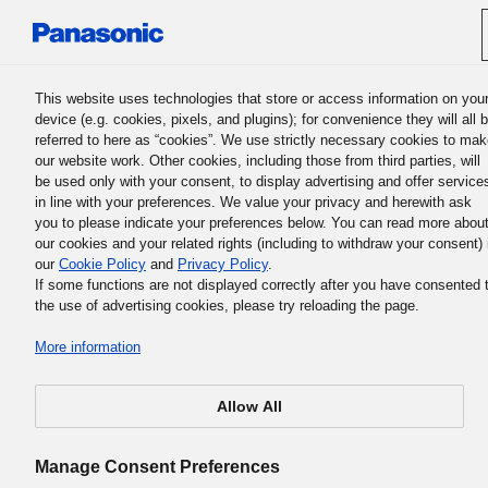
Panasonic Holdings Corporation
This website uses technologies that store or access information on you
device (e.g. cookies, pixels, and plugins); for convenience they will all 
referred to here as “cookies”. We use strictly necessary cookies to ma
Svenska / Change Languag
our website work. Other cookies, including those from third parties, will
be used only with your consent, to display advertising and offer service
in line with your preferences. We value your privacy and herewith ask
you to please indicate your preferences below. You can read more abou
our cookies and your related rights (including to withdraw your consent) 
our
Cookie Policy
and
Privacy Policy
.
Panasonic Leadership
If some functions are not displayed correctly after you have consented 
the use of advertising cookies, please try reloading the page.
Principles
More information
Allow All
Manage Consent Preferences
En uppsättning beteenderegler som varje