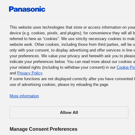
Panasonic Holdings Corporation
This website uses technologies that store or access information on you
device (e.g. cookies, pixels, and plugins); for convenience they will all 
referred to here as “cookies”. We use strictly necessary cookies to mak
website work. Other cookies, including those from third parties, will be 
only with your consent, to display advertising and offer services in line 
your preferences. We value your privacy and herewith ask you to pleas
Основна філософія бізнесу Panasonic Group
indicate your preferences below. You can read more about our cookies 
2. Місія Panasonic Group і що
your related rights (including to withdraw your consent) in our
Cookie Po
and
Privacy Policy
.
ми повинні робити зараз
If some functions are not displayed correctly after you have consented 
use of advertising cookies, please try reloading the page.
More information
Allow All
Засновник компанії продовжував міркувати про
справжню місію бізнесу, а 5 травня 1932 року він зібрав
Manage Consent Preferences
усіх своїх співробітників, щоб зробити потужне