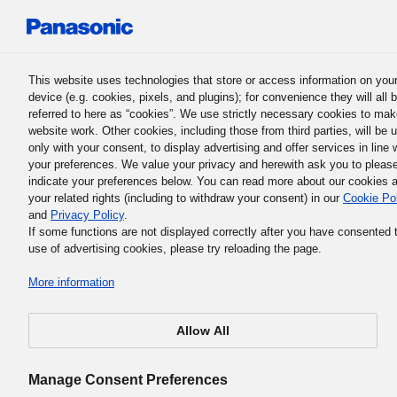
Panasonic Holdings Corporation
This website uses technologies that store or access information on you
device (e.g. cookies, pixels, and plugins); for convenience they will all 
referred to here as “cookies”. We use strictly necessary cookies to mak
website work. Other cookies, including those from third parties, will be 
only with your consent, to display advertising and offer services in line 
your preferences. We value your privacy and herewith ask you to pleas
Основна філософія бізнесу Panasonic Group
indicate your preferences below. You can read more about our cookies 
7. Клієнт на першому місці
your related rights (including to withdraw your consent) in our
Cookie Po
and
Privacy Policy
.
If some functions are not displayed correctly after you have consented 
use of advertising cookies, please try reloading the page.
More information
Всі наші підприємства залежать від того, як клієнти
обирають та купують наші продукти та послуги. Це
Allow All
стосується як продажу окремих товарів, так і укладення
договору з клієнтом на надання послуг на регулярній
Manage Consent Preferences