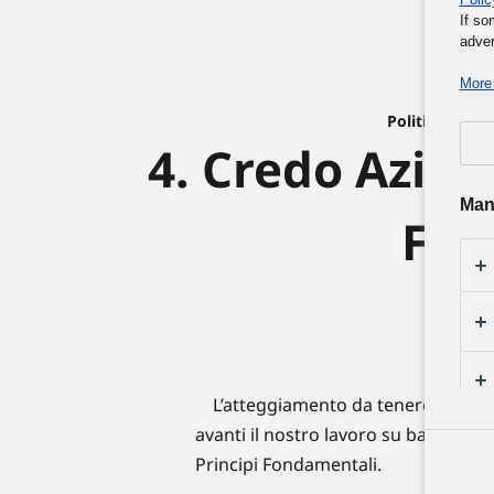
If so
adver
More 
Politica Azie
4. Credo Azien
Man
Fon
L’atteggiamento da tenere in quan
avanti il nostro lavoro su base quot
Principi Fondamentali.