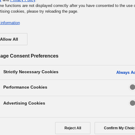
me functions are not displayed correctly after you have consented to the use 
tising cookies, please try reloading the page.
information
ndale di Base del Gruppo Panasonic
Allow All
dale e Nostri Princip
age Consent Preferences
damentali
Strictly Necessary Cookies
Always Ac
Performance Cookies
Advertising Cookies
to dipendenti del Gruppo Panasonic nel portare
idiana è descritto nel Credo Aziendale e nei Nostro
Reject All
Confirm My Choic