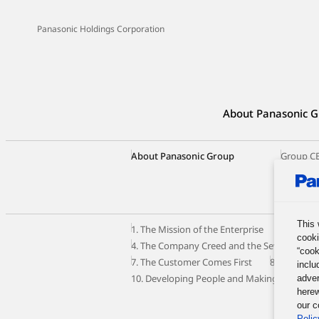
Panasonic Holdings Corporation
About Panasonic G
About Panasonic Group
Group C
Our Busi
Panason
This 
1. The Mission of the Enterprise
2. The M
cooki
4. The Company Creed and the Seven Princip
“cook
7. The Customer Comes First
8. Autono
inclu
10. Developing People and Making the Most o
adver
herew
our c
Polic