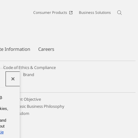
Consumer Products
Business Solutions
te Information
Careers
Code of Ethics & Compliance
Design
Brand
g.
 Management Objective
ticing the Basic Business Philosophy
kies,
llective Wisdom
 and
out
ie