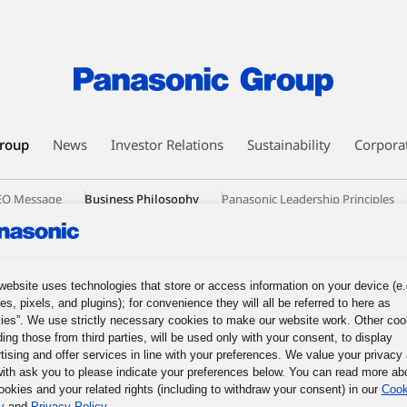
roup
News
Investor Relations
Sustainability
Corpora
EO Message
Business Philosophy
Panasonic Leadership Principles
nesses
Human Capital Management
Technology
DX Initiatives
ic GREEN IMPACT
Intellectual Property
Procurement
website uses technologies that store or access information on your device (e.
ission of the Panasonic Group, and What We Must Do Now
3. The Basic
es, pixels, and plugins); for convenience they will all be referred to here as
les
5. The Basic Business Philosophy of the Panasonic Group
6. Prac
ies”. We use strictly necessary cookies to make our website work. Other coo
mous Responsible Management
9. Participative Management through Co
ding those from third parties, will be used only with your consent, to display
f Their Potential
tising and offer services in line with your preferences. We value your privacy
ith ask you to please indicate your preferences below. You can read more ab
ookies and your related rights (including to withdraw your consent) in our
Cook
y
and
Privacy Policy
.