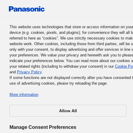
Panasonic Holdings Corporation
This website uses technologies that store or access information on you
device (e.g. cookies, pixels, and plugins); for convenience they will all 
referred to here as “cookies”. We use strictly necessary cookies to mak
website work. Other cookies, including those from third parties, will be 
only with your consent, to display advertising and offer services in line 
your preferences. We value your privacy and herewith ask you to pleas
Panasonic Groups grundlæggende forretningsfilosofi
indicate your preferences below. You can read more about our cookies 
5. Panasonic Groups
your related rights (including to withdraw your consent) in our
Cookie Po
and
Privacy Policy
.
grundlæggende
If some functions are not displayed correctly after you have consented 
use of advertising cookies, please try reloading the page.
forretningsfilosofi
More information
Allow All
Panasonic Groups grundlæggende forretningsfilosofi e
Manage Consent Preferences