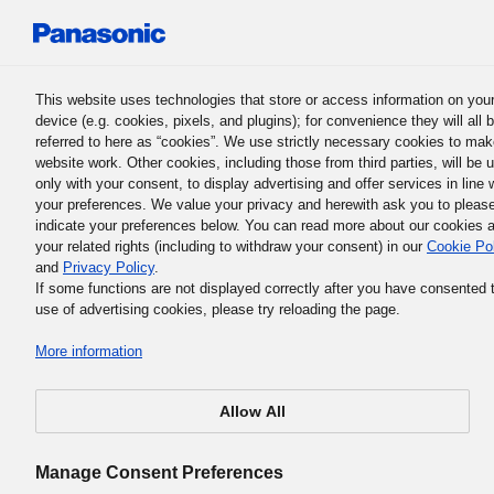
Panasonic Holdings Corporation
This website uses technologies that store or access information on you
device (e.g. cookies, pixels, and plugins); for convenience they will all 
referred to here as “cookies”. We use strictly necessary cookies to mak
website work. Other cookies, including those from third parties, will be 
only with your consent, to display advertising and offer services in line 
your preferences. We value your privacy and herewith ask you to pleas
Triết lý kinh doanh cơ bản của Tập đoàn Panasonic
indicate your preferences below. You can read more about our cookies 
1. Sứ mệnh của doanh nghiệp
your related rights (including to withdraw your consent) in our
Cookie Po
and
Privacy Policy
.
If some functions are not displayed correctly after you have consented 
use of advertising cookies, please try reloading the page.
More information
Tại sao doanh nghiệp tồn tại? Nhà sáng lập Matsushita
Konosuke của chúng tôi tin rằng vai trò và sứ mệnh của
Allow All
doanh nghiệp là đáp ứng mong muốn “sống một cuộc số
thịnh vượng và sung túc hơn” của mọi người.
Manage Consent Preferences