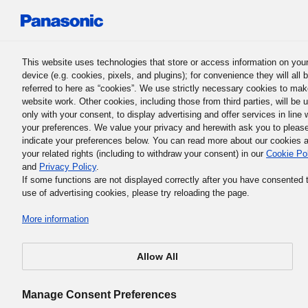
Panasonic Holdings Corporation
This website uses technologies that store or access information on you
device (e.g. cookies, pixels, and plugins); for convenience they will all 
referred to here as “cookies”. We use strictly necessary cookies to mak
website work. Other cookies, including those from third parties, will be 
only with your consent, to display advertising and offer services in line 
your preferences. We value your privacy and herewith ask you to pleas
Triết lý kinh doanh cơ bản của Tập đoàn Panasonic
indicate your preferences below. You can read more about our cookies 
6. Áp dụng Triết lý kinh doanh 
your related rights (including to withdraw your consent) in our
Cookie Po
and
Privacy Policy
.
bản
If some functions are not displayed correctly after you have consented 
use of advertising cookies, please try reloading the page.
More information
Allow All
Chúng tôi chỉ có thể nắm vững Chính sách kinh doanh c
bản bằng cách áp dụng vào thực tế. Cựu Chủ tịch Takahas
Manage Consent Preferences
Arataro đã từng chia sẻ: “Nếu chỉ học thuộc lòng thôi thì