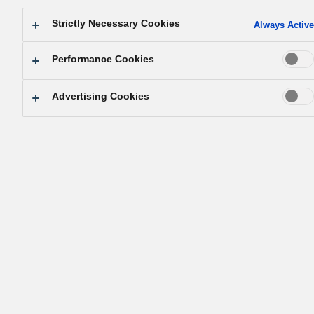
・
Credo de la société
: Le progrès et le développement ne
Strictly Necessary Cookies
Always Active
peuvent être atteints que par les efforts combinés et la
Performance Cookies
coopération de chaque salarié de notre société. Unis par
l’esprit, nous promettons d’accomplir nos obligations
Advertising Cookies
professionnelles avec dévouement, assiduité et intégrité.
Pour contribuer au développement de la société à trave
l’activité professionnelle, il est essentiel que chacun colla
et travaille avec les autres quotidiennement avec sincérité
C’est seulement lorsque chaque organisation fixe ses
propres objectifs ambitieux que ses membres peuvent les
comprendre parfaitement et fixer leurs propres objectifs.
Lorsque le travail en équipe est basé sur la confiance
mutuelle, il est plus facile pour l’organisation d’atteindre s
objectifs et par conséquent de développer la société.
・
Contribution à la société
: Nous nous conduirons à tout