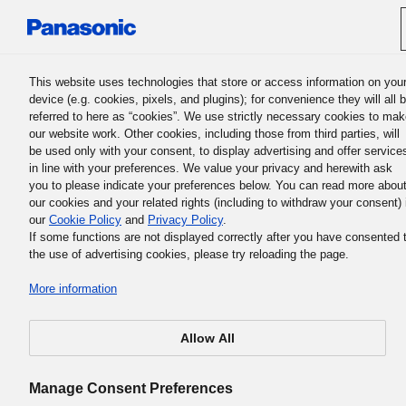
Panasonic Holdings Corporation
This website uses technologies that store or access information on you
device (e.g. cookies, pixels, and plugins); for convenience they will all 
referred to here as “cookies”. We use strictly necessary cookies to ma
our website work. Other cookies, including those from third parties, will
be used only with your consent, to display advertising and offer service
in line with your preferences. We value your privacy and herewith ask
La philosophie professionnelle fondamentale du groupe Panas
you to please indicate your preferences below. You can read more abou
4. Le Credo de la société et le
our cookies and your related rights (including to withdraw your consent) 
our
Cookie Policy
and
Privacy Policy
.
Sept principes
If some functions are not displayed correctly after you have consented 
the use of advertising cookies, please try reloading the page.
More information
Allow All
Le Credo de la société et les Sept principes traduisent
notre attitude sur la façon dont nous menons nos tâches
Manage Consent Preferences
quotidiennes en tant que salariés du groupe Panasonic.