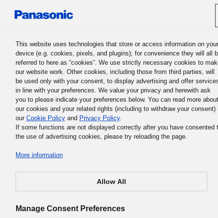
Panasonic Holdings Corporation
This website uses technologies that store or access information on you
device (e.g. cookies, pixels, and plugins); for convenience they will all 
referred to here as “cookies”. We use strictly necessary cookies to ma
our website work. Other cookies, including those from third parties, will
be used only with your consent, to display advertising and offer service
in line with your preferences. We value your privacy and herewith ask
La philosophie professionnelle fondamentale du groupe Panas
you to please indicate your preferences below. You can read more abou
5. La philosophie professionnel
our cookies and your related rights (including to withdraw your consent) 
our
Cookie Policy
and
Privacy Policy
.
fondamentale du groupe
If some functions are not displayed correctly after you have consented 
the use of advertising cookies, please try reloading the page.
Panasonic
More information
Allow All
La philosophie professionnelle fondamentale du group
Manage Consent Preferences