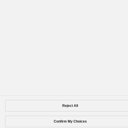
Panasonic Holdings Corporation
Copyright © Panasonic Holdings Corporation
Reject All
Confirm My Choices