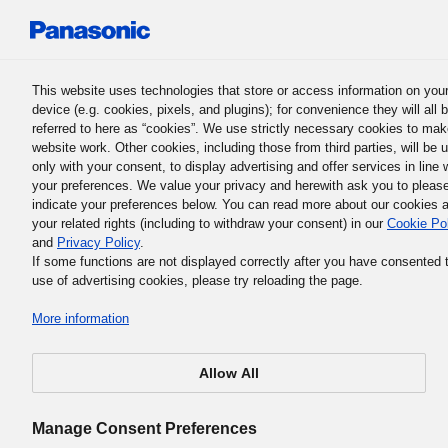
Panasonic Holdings Corporation
This website uses technologies that store or access information on you
device (e.g. cookies, pixels, and plugins); for convenience they will all 
referred to here as “cookies”. We use strictly necessary cookies to mak
website work. Other cookies, including those from third parties, will be 
only with your consent, to display advertising and offer services in line 
your preferences. We value your privacy and herewith ask you to pleas
Die Basic Business Philosophy der Panasonic-Gruppe
indicate your preferences below. You can read more about our cookies 
7. Der Kunde steht an erster
your related rights (including to withdraw your consent) in our
Cookie Po
and
Privacy Policy
.
Stelle
If some functions are not displayed correctly after you have consented 
use of advertising cookies, please try reloading the page.
More information
Allow All
All unsere Aktivitäten beruhen darauf, dass die Kunden
unsere Produkte und Dienstleistungen auswählen und
Manage Consent Preferences
kaufen. Dies gilt für Waren, die einzeln verkauft werden