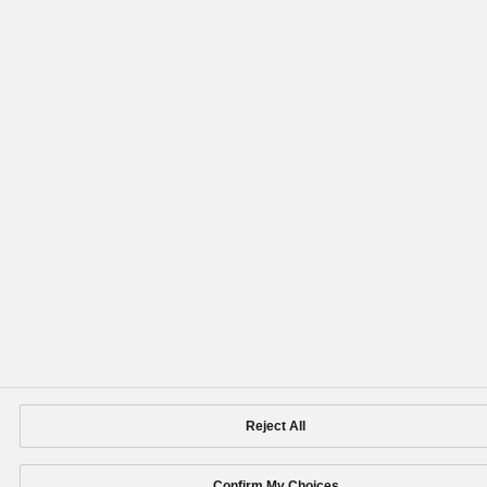
Social Media Policy
Privacy Policy
Cookie Policy
Area/Country
Panasonic Holdings Corporation
Copyright © Panasonic Holdings Corporation
Reject All
Confirm My Choices