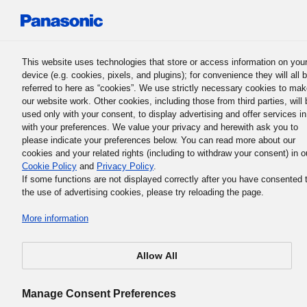
Panasonic Holdings Corporation
This website uses technologies that store or access information on you
device (e.g. cookies, pixels, and plugins); for convenience they will all 
referred to here as “cookies”. We use strictly necessary cookies to ma
our website work. Other cookies, including those from third parties, will 
used only with your consent, to display advertising and offer services in
with your preferences. We value your privacy and herewith ask you to
La Philosophie professionnelle fondamentale du groupe Panas
please indicate your preferences below. You can read more about our
3. L’Objectif de management
cookies and your related rights (including to withdraw your consent) in o
Cookie Policy
and
Privacy Policy
.
fondamental
If some functions are not displayed correctly after you have consented 
the use of advertising cookies, please try reloading the page.
More information
Allow All
L’objectif des activités et la mission du groupe Panasoni
sont indiqués dans la Déclaration de Matsushita qui est el
Manage Consent Preferences
même précisée dans l’Objectif de management fondament