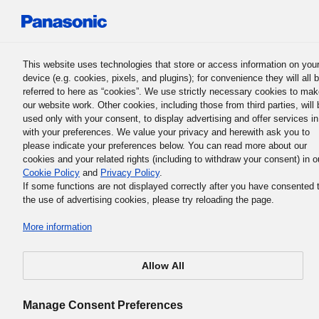
Panasonic Holdings Corporation
This website uses technologies that store or access information on you
device (e.g. cookies, pixels, and plugins); for convenience they will all 
referred to here as “cookies”. We use strictly necessary cookies to ma
our website work. Other cookies, including those from third parties, will 
used only with your consent, to display advertising and offer services in
with your preferences. We value your privacy and herewith ask you to
La Philosophie professionnelle fondamentale du groupe Panas
please indicate your preferences below. You can read more about our
4. Le Credo et les Sept principe
cookies and your related rights (including to withdraw your consent) in o
Cookie Policy
and
Privacy Policy
.
du groupe Panasonic
If some functions are not displayed correctly after you have consented 
the use of advertising cookies, please try reloading the page.
More information
Allow All
L’état d’esprit que nous devons avoir en tant qu’employ
du groupe Panasonic est indiqué dans « le Credo » et «
Manage Consent Preferences
l’Esprit auquel nous devons nous conformer (les Sept