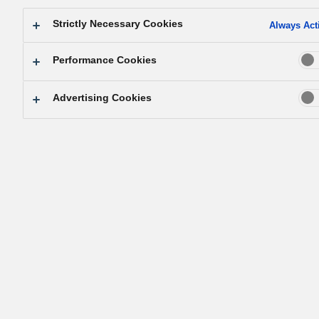
principes) ».
Strictly Necessary Cookies
Always Act
・
Le Credo de la société
: Le progrès et le développemen
Performance Cookies
peuvent être atteints seulement par les efforts combinés 
la coopération de chaque salarié de notre société. Unis d
Advertising Cookies
l’esprit, nous promettons d’accomplir nos obligations
professionnelles avec dévouement, assiduité et intégrité.
Pour contribuer au développement social par nos activit
nous devons tout d’abord tous coopérer et nous atteler à
notre travail chaque jour avec sincérité et avec un esprit
commun. C’est uniquement lorsqu’une organisation se fix
des objectifs élevés, que ses membres les comprennent et
les approprient tout en travaillant de concert avec des
relations de confiance, qu’elle pourra les atteindre et
contribuer au développement de la société.
・
Contribuer à la société
: Nous nous conduirons à tout