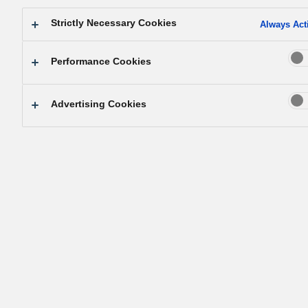
ကို သတ်မှတ်ရာတွင် အခြေခံအကျဆုံးသော အခြေခံလည်းဖြစ်သည
Strictly Necessary Cookies
စက်မှုလုပ်ငန်းရှင်များ၏ တာဝန်များကို သိရှိနားလည်ပြီး လူမှုဘ
Always Act
နေထိုင်မှု ဖွံ့ဖြိုးရေးနှင့် တိုးတက်စေရန် ရည်ရွယ်၍ ကမ္ဘာ့ယဥ်ကျေးမှ
တိုးတက်ရေးတွင် အကျိုးပြုစေမည်
Performance Cookies
ဤစကား၏ အဓိပ္ပာယ်မှာ "ကျွန်ုပ်တို့သည် စက်မှုလုပ်ငန်းရှင်များ
Advertising Cookies
အနေဖြင့် လူ့အဖွဲ့အစည်း၏ ဖွံ့ဖြိုးတိုးတက်ရေးတွင် ပံ့ပိုးကူညီသွား
မည်ဟူသည့်စိတ်ဓာတ်ဖြင့် ဤတာဝန်ကို အဆက်မပြတ် ဆက်လက်
ဖော်ဆောင်သွားမည်" ဟူ၍ ဖြစ်သည်။
ကျွန်ုပ်တို့သည် အကောင်းဆုံးသောထုတ်ကုန်ကို အများတကာထ
သာလွန်သောဝန်ဆောင်မှုဖြင့် လူ့အဖွဲ့အစည်းအား ပံ့ပိုးကာ လူမှုဘဝ
နေထိုင်မှု ဖွံ့ဖြိုးရေးနှင့် တိုးတက်စေရန် ရည်မှန်းသောကြောင့် ကမ္ဘာ့
နိုင်ငံအသီးသီးထက် ပိုမိုမြင့်မားသောယဥ်ကျေးမှုလူ့အဖွဲ့အစည်းကို
တည်ထောင်နိုင်ရန် ရည်ရွယ်ပြီး နေ့စဥ်တိုးတက်မှုရှိစေရန် ဆက်လ
ကြိုးစားအားထုတ်နေရမည်ဖြစ်သည်။