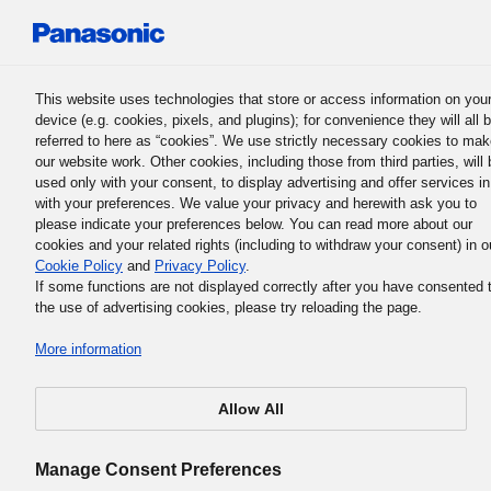
Panasonic Holdings Corporation
This website uses technologies that store or access information on you
device (e.g. cookies, pixels, and plugins); for convenience they will all 
referred to here as “cookies”. We use strictly necessary cookies to ma
our website work. Other cookies, including those from third parties, will 
used only with your consent, to display advertising and offer services in
Panasonic Group ၏ စီမံခန့်ခွဲရေးအခြေခံမူဝါဒ
with your preferences. We value your privacy and herewith ask you to
၃။ အခြေခံမူဝါဒ
please indicate your preferences below. You can read more about our
cookies and your related rights (including to withdraw your consent) in o
Cookie Policy
and
Privacy Policy
.
If some functions are not displayed correctly after you have consented 
the use of advertising cookies, please try reloading the page.
More information
Panasonic Group လုပ်ငန်း၏ ရည်ရွယ်ချက်နှင့် တာဝန်မှာ
တည်ထောင်ခြင်းတာဝန်ဖြစ်ပြီး ဤသည်ကို ရှင်းလင်းစွာဖော်ပြ
Allow All
ထားသည်မှာ အခြေခံမူဝါဒဖြစ်သည်။ အခြေခံမူဝါဒသည် တစ်နည်
အားဖြင့် စီမံခန့်ခွဲမှုဆိုင်ရာလမ်းညွှန်အနေဖြင့် ကုမ္ပဏီ၏ လမ်းကြော
Manage Consent Preferences