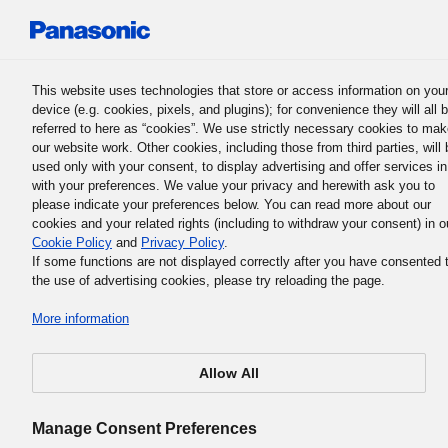
Panasonic Holdings Corporation
This website uses technologies that store or access information on you
device (e.g. cookies, pixels, and plugins); for convenience they will all 
referred to here as “cookies”. We use strictly necessary cookies to ma
our website work. Other cookies, including those from third parties, will 
used only with your consent, to display advertising and offer services in
with your preferences. We value your privacy and herewith ask you to
La Filosofía Empresarial Básica del Grupo Panasonic
please indicate your preferences below. You can read more about our
10. Desarrollar a las personas 
cookies and your related rights (including to withdraw your consent) in o
Cookie Policy
and
Privacy Policy
.
aprovechar al máximo su
If some functions are not displayed correctly after you have consented 
the use of advertising cookies, please try reloading the page.
potencial
More information
Allow All
​(1) Cómo valora a las personas el Grupo Panasonic
Manage Consent Preferences