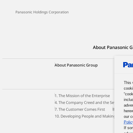
Panasonic Holdings Corporation
About Panasonic G
About Panasonic Group
Group C
Our Busi
Panason
This 
cooki
“cook
1. The Mission of the Enterprise
2. The M
inclu
4. The Company Creed and the Seven Princip
adver
7. The Customer Comes First
8. Autono
herew
10. Developing People and Making the Most o
our c
Polic
If so