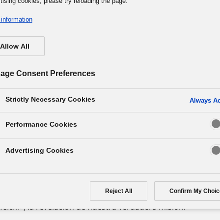
tising cookies, please try reloading the page.
information
Allow All
presarial Básica del Grupo Panasonic
Grupo Panasonic y lo
age Consent Preferences
s hacer ahora
Strictly Necessary Cookies
Always Ac
Performance Cookies
Advertising Cookies
 sobre la verdadera misión de la empresa y, el 5 de
Reject All
Confirm My Choic
mpleados para hacer una enérgica proclamación. El
eichi
», la revelación de nuestra verdadera misión.