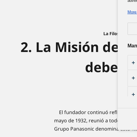
adver
More 
La Filosofía Em
2. La Misión del 
Man
debemo
El fundador continuó reflexionando
mayo de 1932, reunió a todos sus e
Grupo Panasonic denomina esto «
M