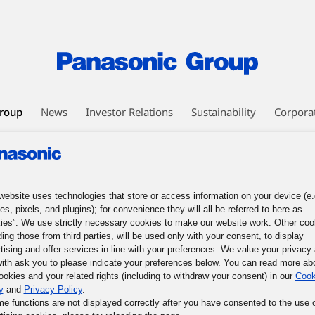
roup
News
Investor Relations
Sustainability
Corpora
EO Message
Business Philosophy
Panasonic Leadership Principles
nesses
Human Capital Management
Technology
DX Initiatives
ic GREEN IMPACT
Intellectual Property
Procurement
website uses technologies that store or access information on your device (e.
es, pixels, and plugins); for convenience they will all be referred to here as
ies”. We use strictly necessary cookies to make our website work. Other coo
ission of the Panasonic Group, and What We Must Do Now
3. The Basic
ding those from third parties, will be used only with your consent, to display
les
5. The Basic Business Philosophy of the Panasonic Group
6. Prac
tising and offer services in line with your preferences. We value your privacy
mous Responsible Management
9. Participative Management through Co
ith ask you to please indicate your preferences below. You can read more ab
f Their Potential
ookies and your related rights (including to withdraw your consent) in our
Cook
y
and
Privacy Policy
.
me functions are not displayed correctly after you have consented to the use 