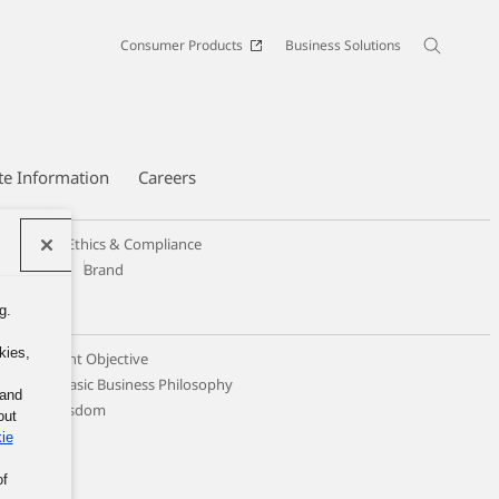
Consumer Products
Business Solutions
te Information
Careers
Code of Ethics & Compliance
Design
Brand
g.
kies,
 Management Objective
ticing the Basic Business Philosophy
 and
llective Wisdom
out
ie
of