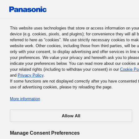
Panasonic Holdings Corporation
This website uses technologies that store or access information on you
device (e.g. cookies, pixels, and plugins); for convenience they will all 
referred to here as “cookies”. We use strictly necessary cookies to mak
website work. Other cookies, including those from third parties, will be 
only with your consent, to display advertising and offer services in line 
your preferences. We value your privacy and herewith ask you to pleas
La Filosofía Empresarial Básica del Grupo Panasonic
indicate your preferences below. You can read more about our cookies 
8. Gestión de Responsabilida
your related rights (including to withdraw your consent) in our
Cookie Po
and
Privacy Policy
.
Autónoma
If some functions are not displayed correctly after you have consented 
use of advertising cookies, please try reloading the page.
More information
Allow All
En el Grupo Panasonic, la gestión no es responsabilidad
exclusiva de la dirección de la empresa. Todos los emplea
Manage Consent Preferences
deben verse a sí mismos como su propio gerente y ser