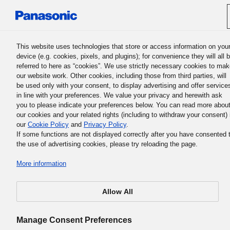
Panasonic Holdings Corporation
This website uses technologies that store or access information on you
device (e.g. cookies, pixels, and plugins); for convenience they will all 
referred to here as “cookies”. We use strictly necessary cookies to ma
our website work. Other cookies, including those from third parties, will
be used only with your consent, to display advertising and offer service
in line with your preferences. We value your privacy and herewith ask
पैनासोनिक ग्रुप के बुनियादी व्यावसायिक सिद्धांत
you to please indicate your preferences below. You can read more abou
2. पैनासोनिक ग्रुप का मिशन और अब हमे
our cookies and your related rights (including to withdraw your consent) 
our
Cookie Policy
and
Privacy Policy
.
क्या करना चाहिए
If some functions are not displayed correctly after you have consented 
the use of advertising cookies, please try reloading the page.
More information
Allow All
संस्थापक महोदय ने व्यवसाय के वास्तविक मिशन के बारे में जागरूक करने 
लगातार प्रयास किया और 5 मई, 1932 को उन्होंने एक प्रभावशाली वक्तव्य देने
Manage Consent Preferences
लिए अपने सभी कर्मचारियों को एकत्रित किया। पैनासोनिक ग्रुप इसे मेइची यानी