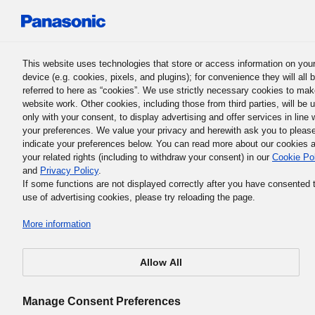
Panasonic Holdings Corporation
This website uses technologies that store or access information on you
device (e.g. cookies, pixels, and plugins); for convenience they will all 
referred to here as “cookies”. We use strictly necessary cookies to mak
website work. Other cookies, including those from third parties, will be 
only with your consent, to display advertising and offer services in line 
your preferences. We value your privacy and herewith ask you to pleas
Falsafah Asas Perusahaan Kumpulan Panasonic
indicate your preferences below. You can read more about our cookies 
4. Pedoman Syarikat dan Tuju
your related rights (including to withdraw your consent) in our
Cookie Po
and
Privacy Policy
.
Prinsip
If some functions are not displayed correctly after you have consented 
use of advertising cookies, please try reloading the page.
More information
Allow All
Pedoman Syarikat dan Tujuh Prinsip menyatakan sikap
kami terhadap cara kami menjalankan kerja setiap hari
Manage Consent Preferences
sebagai kakitangan Kumpulan Panasonic.