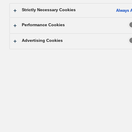
・
Pedoman Syarikat
: Kemajuan dan pembangunan hanya
Strictly Necessary Cookies
Always A
boleh direalisasikan melalui usaha dan kerjasama gabun
Performance Cookies
setiap pekerja syarikat kami. Bersatu dalam semangat, ka
berjanji untuk melaksanakan tugas korporat kami denga
Advertising Cookies
dedikasi, ketekunan dan integriti.
Untuk menyumbang kepada pembangunan masyaraka
melalui perniagaan, ia adalah penting bagi setiap orang
untuk berkolaborasi dan bekerjasama dengan ikhlas seti
hari. Hanya apabila setiap organisasi menetapkan
matlamatnya yang tinggi, ahli-ahlinya memahami
sepenuhnya dan menjadikannya milik mereka sendiri, da
wujud kerja berpasukan berdasarkan kepercayaan bersa
matlamat organisasi dan akhirnya pembangunan
masyarakat dapat direalisasikan.
・
Sumbangan kepada Masyarakat
: Kami akan menjalank