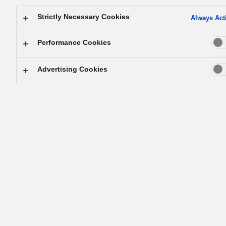
запослених, кроз које запослени развијају начин
Strictly Necessary Cookies
Always Act
размишљања о одговорности за управљање сопствен
послом, као и важност спровођења управљања
Performance Cookies
прикупљањем знања сваког појединца. Оснивач је јед
рекао да је "најбоље управљање оно управљање на
Advertising Cookies
основу заједничког знања".
Од суштинског је значаја да свако од нас има став о
аутономној одговорности у свом раду, и свако од нас
мора да настави да се усавршава како бисмо остварил
посао без премца. Међутим, без обзира на то колико је
нека особа способна, постоје ограничења знања једне
особе. Самозадовољан менаџмент може успевати неко
време, али ће на крају довести до негативних ефеката
самозадовољства и неће трајати.
Уместо тога, прикупљање опсежног знања и брзо