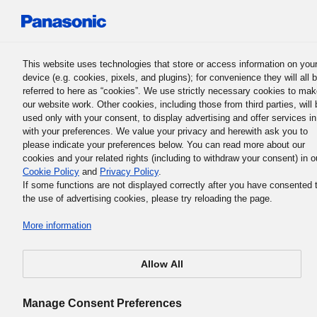
Panasonic Holdings Corporation
This website uses technologies that store or access information on you
device (e.g. cookies, pixels, and plugins); for convenience they will all 
referred to here as “cookies”. We use strictly necessary cookies to ma
our website work. Other cookies, including those from third parties, will 
used only with your consent, to display advertising and offer services in
with your preferences. We value your privacy and herewith ask you to
Основе пословне филозофије Панасоник групације
please indicate your preferences below. You can read more about our
9. Партиципативно управља
cookies and your related rights (including to withdraw your consent) in o
Cookie Policy
and
Privacy Policy
.
кроз колективно знање
If some functions are not displayed correctly after you have consented 
the use of advertising cookies, please try reloading the page.
More information
Allow All
Да би се осигурало да се аутономно одговорно
управљање потпуно имплементира, Панасоник групац
Manage Consent Preferences
наглашава важност практиковања предузетништва