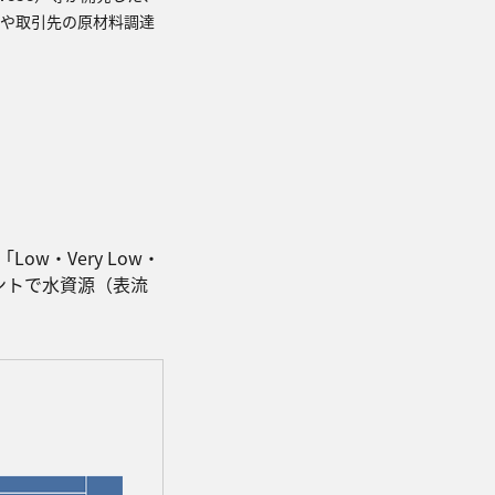
業や取引先の原材料調達
w・Very Low・
ントで水資源（表流