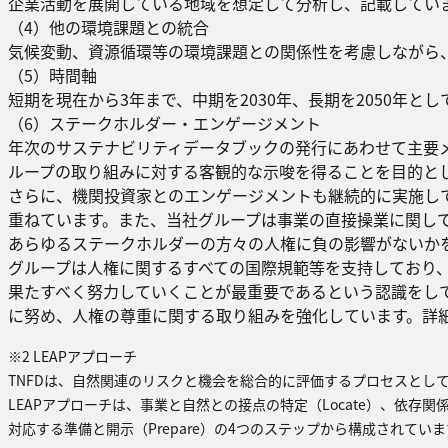
企業活動を展開している地域を想定して分析し、記載してい
（4）他の環境課題との統合
気候変動、資源循環等の環境課題との関係性を考慮しながら
（5）時間軸
短期を現在から3年まで、中期を2030年、長期を2050年と
（6）ステークホルダー・エンゲージメント
年次のサステナビリティデータブックの発行にあわせて主要
ループの取り組みに対する客観的な示唆を得ることを目的と
さらに、機関投資家とのエンゲージメントも継続的に実施し
重ねています。また、当社グループは事業の直接操業に関し
あらゆるステークホルダーの方々の人権に負の影響がないか
グループは人権に関するすべての国際規範等を支持しており
果たすべく努力していくことが最重要であるという認識をし
に努め、人権の尊重に関する取り組みを強化しています。詳
※2 LEAPアプローチ
TNFDは、自然関連のリスクと機会を総合的に評価するプロセスとして
LEAPアプローチは、事業と自然との接点の特定（Locate）、依存関係
対応する準備と開示（Prepare）の4つのステップから構成されていま