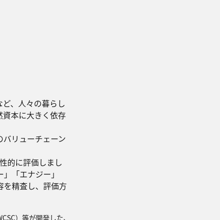
など、人々の暮らし
然資本に大きく依存
のバリューチェーン
定性的に評価しまし
ー」「エナジー」
容を精査し、評価方
NEP-WCSC）等が開発した、