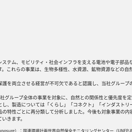
システム、モビリティ・社会インフラを支える電池や電子部品
す。これらの事業は、生物多様性、水資源、鉱物資源などの自
保護を両立させる経営が不可欠であると認識し、当社グループ
、当社グループ全体の事業を対象に、自然との関係性と優先度を
とし、製造については「くらし」「コネクト」「インダストリ
品の特性ごとに再分類して分析しました。今後も対象事業の内
ていきます。
ies, Risks and Exposure）：国連環境計画世界自然保全モニタリングセンター（U