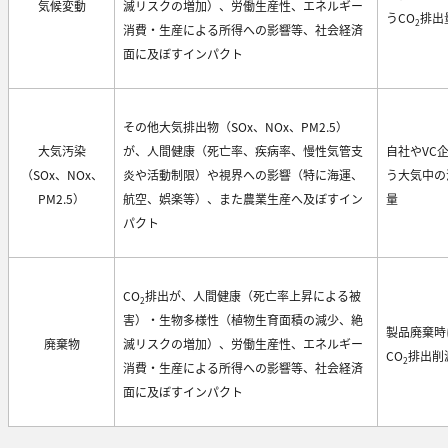
気候変動
滅リスクの増加）、労働生産性、エネルギー
うCO
排出
2
消費・生産による所得への影響等、社会経済
面に及ぼすインパクト
その他大気排出物（SOx、NOx、PM2.5）
大気汚染
が、人間健康（死亡率、疾病率、慢性気管支
自社やVC
（SOx、NOx、
炎や活動制限）や視界への影響（特に海運、
う大気中の
PM2.5）
航空、娯楽等）、また農業生産へ及ぼすイン
量
パクト
CO
排出が、人間健康（死亡率上昇による被
2
害）・生物多様性（植物生育面積の減少、絶
製品廃棄時
廃棄物
滅リスクの増加）、労働生産性、エネルギー
CO
排出削
2
消費・生産による所得への影響等、社会経済
面に及ぼすインパクト