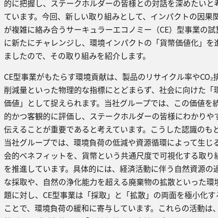
的に把握し、ステークホルダーの皆様との対話を深めたいと
ています。今回、新しい取り組みとして、インパクトの因果
が複雑に絡み合うサーキュラーエコノミー（CE）型事業の試
に新たにチャレンジし、環境インパクトの「貨幣価値化」を
ましたので、その取り組みを紹介します。
CE型事業がもたらす環境貢献は、製品のリサイクル率やCO₂
削減量といった物理的な指標にとどまらず、社会に向けた「
価値」として捉えられます。当社グループでは、この価値を
的かつ客観的に評価し、ステークホルダーの皆様にわかりや
伝えることが重要であると考えています。こうした認識のも
当社グループでは、環境負荷の低減や資源循環によって生じ
会的ベネフィットを、貨幣という共通尺度で可視化する取り
を推進しています。具体的には、経済活動に伴う自然資源の
な採取や、自然の浄化能力を超える廃棄物の拡散といった環
題に対し、CE型事業は「採取」と「拡散」の両面を極小化す
ことで、環境負荷の緩和に寄与しています。これらの活動は