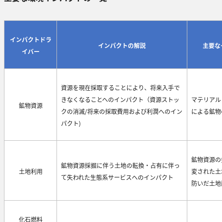
インパクトドラ
インパクトの解説
主要な
イバー
資源を現在採取することにより、将来入手で
きなくなることへのインパクト（資源ストッ
マテリアル
鉱物資源
クの消滅/将来の採取費用および利潤へのイン
による鉱物
パクト)
鉱物資源の
鉱物資源採掘に伴う土地の転換・占有に伴っ
土地利用
変された土
て失われた生態系サービスへのインパクト
防いだ土地
化石燃料