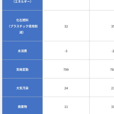
（エネルギー）
化石燃料
（プラスチック使用削
32
3
減）
水消費
-3
-
気候変動
799
78
大気汚染
24
2
廃棄物
11
3