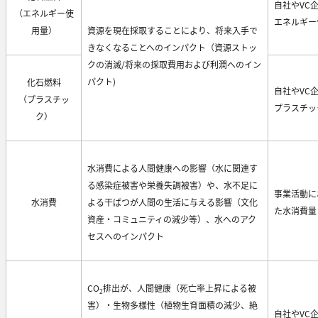
自社やVC
（エネルギー使
エネルギー
用量）
資源を現在採取することにより、将来入手で
きなくなることへのインパクト（資源ストッ
クの消滅/将来の採取費用および利潤へのイン
パクト)
化石燃料
自社やVC
（プラスチッ
プラスチッ
ク）
水消費による人間健康への影響（水に関連す
る感染症被害や栄養失調被害）や、水不足に
事業活動に
水消費
よる干ばつが人間の生活に与える影響（文化
た水消費量
資産・コミュニティの減少等）、水へのアク
セスへのインパクト
CO
排出が、人間健康（死亡率上昇による被
2
害）・生物多様性（植物生育面積の減少、絶
自社やVC