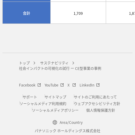
合計
1,709
1,8
トップ
サステナビリティ
社会インパクトの可視化の試行 ー CE型事業の事例
Facebook
YouTube
X
LinkedIn
サポート
サイトマップ
サイトのご利用にあたって
ソーシャルメディア利用規約
ウェブアクセシビリティ方針
ソーシャルメディアポリシー
個人情報保護方針
Area/Country
パナソニック ホールディングス株式会社