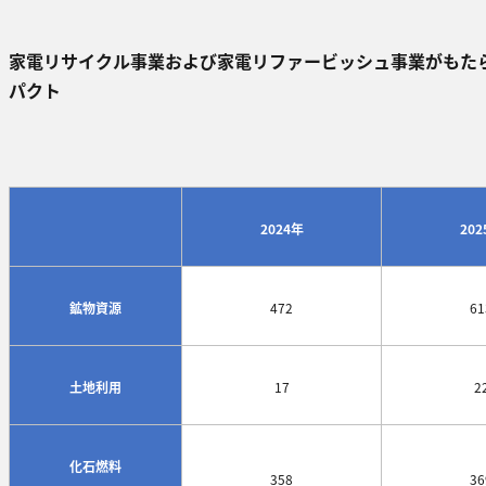
家電リサイクル事業および家電リファービッシュ事業がもた
パクト
2024年
202
鉱物資源
472
61
土地利用
17
2
化石燃料
358
36