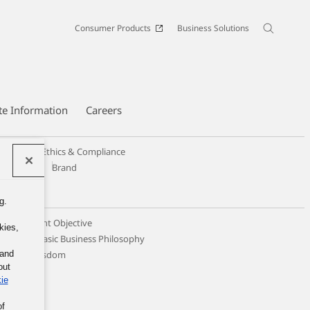
Consumer Products
Business Solutions
te Information
Careers
Code of Ethics & Compliance
Design
Brand
g.
 Management Objective
kies,
ticing the Basic Business Philosophy
llective Wisdom
 and
out
ie
of