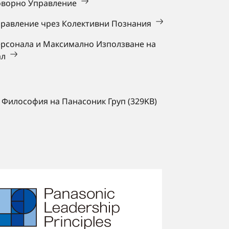
оворно Управление
правление чрез Колективни Познания
Персонала и Максимално Използване на
ал
 Философия на Панасоник Груп (329KB)