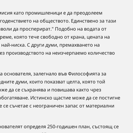
мисия като промишленици е да преодолеем
агоденствието на обществото. Единствено за тази
зволи да просперират." Подобно на водата от
еме, която тече свободно от крана, цената на
най-ниска. С други думи, премахването на
рез производството на неизчерпаемо количество
 основателя, залегнало във Философията за
едните думи, които показват целта, която той
же да се съхранява и повишава както чрез
обогатяване. Истинско щастие може да се постигне
е се съчетае с неограничен запас от материални
ователят определя 250-годишен план, състоящ се