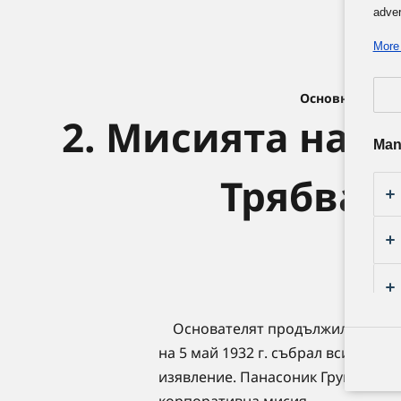
adver
More 
Основната Биз
2. Мисията на П
Man
Трябва 
Основателят продължил да разм
на 5 май 1932 г. събрал всички с
изявление. Панасоник Груп нарич
корпоративна мисия.