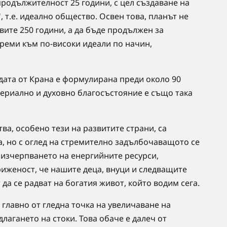
продължителност 25 години, с цел създаване на
, т.е. идеално общество. Освен това, планът не
вите 250 години, а да бъде продължен за
треми към по-високи идеали по начин,
ата от Крана е формулирана преди около 90
териално и духовно благосъстояние е също така
а, особено тези на развитите страни, са
, но с оглед на стремително задълбочаващото се
 изчерпването на енергийните ресурси,
риженост, че нашите деца, внуци и следващите
да се радват на богатия живот, който водим сега.
главно от гледна точка на увеличаване на
агането на стоки. Това обаче е далеч от