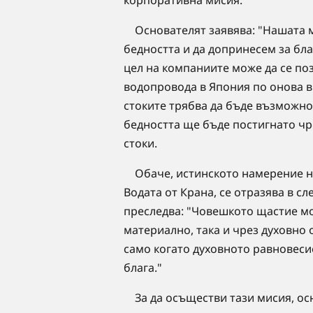
Основателят заявява: "Нашата 
бедността и да допринесем за бл
цел на компаниите може да се по
водопровода в Япония по онова вр
стоките трябва да бъде възможно 
бедността ще бъде постигнато ч
стоки.
Обаче, истинското намерение на
Водата от Крана, се отразява в сл
преследва: "Човешкото щастие мо
материално, така и чрез духовно 
само когато духовното равновеси
блага."
За да осъществи тази мисия, осн