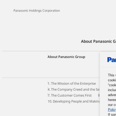
Panasonic Holdings Corporation
About Panasonic G
About Panasonic Group
Group C
Our Busi
Panason
This 
cooki
1. The Mission of the Enterprise
2. The M
“cook
4. The Company Creed and the Seven Princip
inclu
7. The Customer Comes First
8. Autono
adver
herew
10. Developing People and Making the Most o
our c
Polic
If so