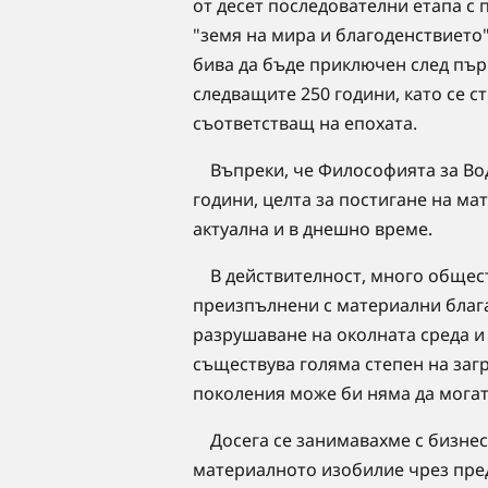
от десет последователни етапа с 
"земя на мира и благоденствието"
бива да бъде приключен след пър
следващите 250 години, като се с
съответстващ на епохата.
Въпреки, че Философията за Вод
години, целта за постигане на ма
актуална и в днешно време.
В действителност, много обществ
преизпълнени с материални блага
разрушаване на околната среда и
съществува голяма степен на заг
поколения може би няма да могат 
Досега се занимавахме с бизнес 
материалното изобилие чрез предл