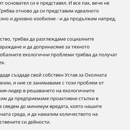
 основател си е представял. И все пак, вече не
Трябва отново да си представим идеалното
лно и духовно изобилие - и да продължим напред,
тво, трябва да разглеждаме социалните
араждане и да допринасяме за тяхното
лобалните екологични проблеми трябва да получат
ек.
даде създаде свой собствен Устав за Околната
ании, и ние се занимаваме с този проблем от
ния-лидер в решаването на екологичните
жим да предприемаме проактивни стъпки в
а сведем до минимум вредата, която нашите
лната среда, и да намалим количеството на
ствените си дейности.