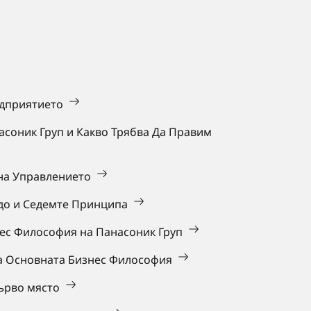
едприятието
асоник Груп и Какво Трябва Да Правим
 на Управлението
до и Седемте Принципа
нес Философия на Панасоник Груп
на Основната Бизнес Философия
първо място