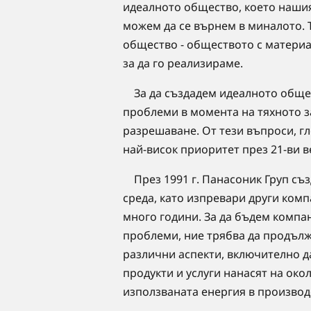
идеалното общество, което нашият
можем да се върнем в миналото. 
общество - обществото с материа
за да го реализираме.
За да създадем идеалното общес
проблеми в момента на тяхното з
разрешаване. От тези въпроси, г
най-висок приоритет през 21-ви в
През 1991 г. Панасоник Груп съз
среда, като изпревари други комп
много години. За да бъдем компа
проблеми, ние трябва да продъл
различни аспекти, включително д
продукти и услуги нанасят на око
използваната енергия в производ