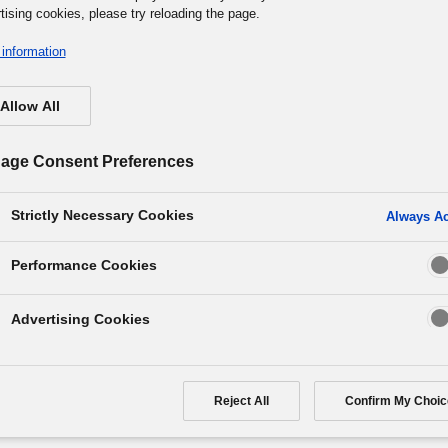
tising cookies, please try reloading the page.
information
Allow All
нес Философия на Панасоник Груп
анасоник Груп и Ка
age Consent Preferences
Да Правим Сега
Strictly Necessary Cookies
Always Ac
Performance Cookies
Advertising Cookies
ишлява върху истинската мисия на компанията и
вои сътрудници, за да направи едно силно
Reject All
Confirm My Choic
а това
Мейчи
- разкриването на нашата