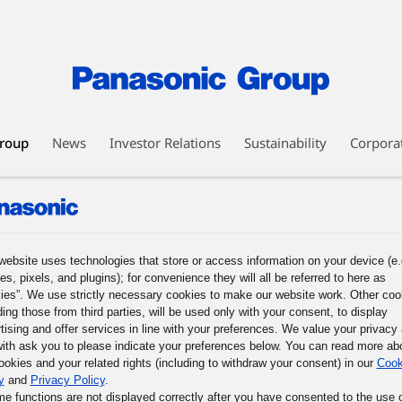
roup
News
Investor Relations
Sustainability
Corpora
EO Message
Business Philosophy
Panasonic Leadership Principles
nesses
Human Capital Management
Technology
DX Initiatives
ic GREEN IMPACT
Intellectual Property
Procurement
website uses technologies that store or access information on your device (e.
es, pixels, and plugins); for convenience they will all be referred to here as
ission of the Panasonic Group, and What We Must Do Now
3. The Basic
ies”. We use strictly necessary cookies to make our website work. Other coo
les
5. The Basic Business Philosophy of the Panasonic Group
6. Prac
ding those from third parties, will be used only with your consent, to display
mous Responsible Management
9. Participative Management through Co
tising and offer services in line with your preferences. We value your privacy
ith ask you to please indicate your preferences below. You can read more ab
f Their Potential
ookies and your related rights (including to withdraw your consent) in our
Cook
y
and
Privacy Policy
.
me functions are not displayed correctly after you have consented to the use 