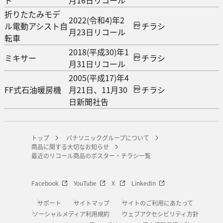
ド
月16日リコール
折りたたみモデ
2022(令和4)年2
ル電動アシスト自
チラシ
月23日リコール
転車
2018(平成30)年1
ミキサー
チラシ
月31日リコール
2005(平成17)年4
FF式石油暖房機
月21日、11月30
チラシ
日新聞社告
トップ
パナソニックグループについて
商品に関する大切なお知らせ
最近のリコール商品のポスター・チラシ一覧
Facebook
YouTube
X
LinkedIn
サポート
サイトマップ
サイトのご利用にあたって
ソーシャルメディア利用規約
ウェブアクセシビリティ方針