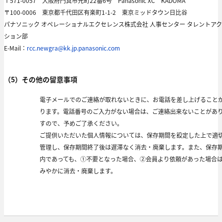
〒571-0057 大阪府門真市元町22番6号 Panasonic XC KADOMA
〒100-0006 東京都千代田区有楽町1-1-2 東京ミッドタウン日比谷
パナソニック オペレーショナルエクセレンス株式会社 人事センター タレントア
ション部
E-Mail：
rcc.newgra@kk.jp.panasonic.com
（5）その他の留意事項
電子メールでのご連絡が取れないときに、お電話を差し上げること
ります。電話番号のご入力がない場合は、ご連絡出来ないことがあ
すので、予めご了承ください。
ご提供いただいた個人情報については、保存期間を設定した上で適
管理し、保存期間終了後は遅滞なく消去・廃棄します。また、保存
内であっても、①不要となった場合、②会員より依頼があった場合
みやかに消去・廃棄します。