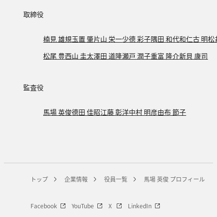
取締役
楠見 雄規
玉置 肇
片山 栄一
少德 彩子
隅田 和代
和仁古 明
松
松尾 豊
西山 圭太
澤田 道隆
瀬戸 潤子
重富 隆介
新貝 康司
監査役
馬場 英俊
德田 佳昭
江藤 彰洋
中村 明彦
由布 節子
トップ
企業情報
役員一覧
馬場 英俊 プロフィール
Facebook
YouTube
X
LinkedIn