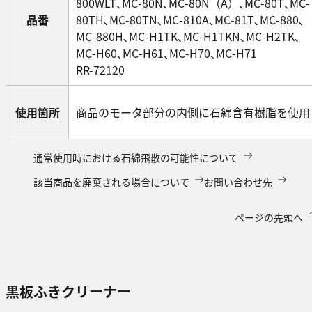
800WLT､MC-80N､MC-80N（A）､MC-80T､MC-
品番
80TH､MC-80TN､MC-810A､MC-81T､MC-880､
MC-880H､MC-H1TK､MC-H1TKN､MC-H2TK､
MC-H60､MC-H61､MC-H70､MC-H71
RR-72120
使用箇所
商品のモータ部分の内側に石綿含有樹脂を使用
通常使用時における石綿飛散の可能性について
該当商品を廃棄される場合について
お問い合わせ先
ページの先頭へ
黒板ふきクリーナー