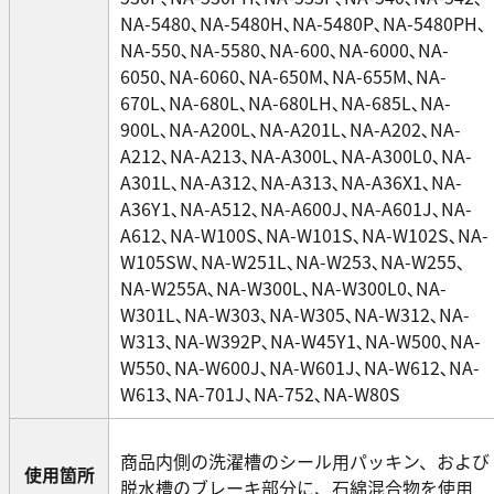
NA-5480､NA-5480H､NA-5480P､NA-5480PH､
NA-550､NA-5580､NA-600､NA-6000､NA-
6050､NA-6060､NA-650M､NA-655M､NA-
670L､NA-680L､NA-680LH､NA-685L､NA-
900L､NA-A200L､NA-A201L､NA-A202､NA-
A212､NA-A213､NA-A300L､NA-A300L0､NA-
A301L､NA-A312､NA-A313､NA-A36X1､NA-
A36Y1､NA-A512､NA-A600J､NA-A601J､NA-
A612､NA-W100S､NA-W101S､NA-W102S､NA-
W105SW､NA-W251L､NA-W253､NA-W255､
NA-W255A､NA-W300L､NA-W300L0､NA-
W301L､NA-W303､NA-W305､NA-W312､NA-
W313､NA-W392P､NA-W45Y1､NA-W500､NA-
W550､NA-W600J､NA-W601J､NA-W612､NA-
W613､NA-701J､NA-752､NA-W80S
商品内側の洗濯槽のシール用パッキン、および
使用箇所
脱水槽のブレーキ部分に、石綿混合物を使用