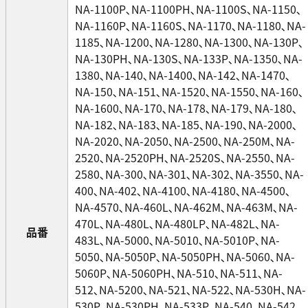
NA-1100P､NA-1100PH､NA-1100S､NA-1150､
NA-1160P､NA-1160S､NA-1170､NA-1180､NA-
1185､NA-1200､NA-1280､NA-1300､NA-130P､
NA-130PH､NA-130S､NA-133P､NA-1350､NA-
1380､NA-140､NA-1400､NA-142､NA-1470､
NA-150､NA-151､NA-1520､NA-1550､NA-160､
NA-1600､NA-170､NA-178､NA-179､NA-180､
NA-182､NA-183､NA-185､NA-190､NA-2000､
NA-2020､NA-2050､NA-2500､NA-250M､NA-
2520､NA-2520PH､NA-2520S､NA-2550､NA-
2580､NA-300､NA-301､NA-302､NA-3550､NA-
400､NA-402､NA-4100､NA-4180､NA-4500､
NA-4570､NA-460L､NA-462M､NA-463M､NA-
470L､NA-480L､NA-480LP､NA-482L､NA-
品番
483L､NA-5000､NA-5010､NA-5010P､NA-
5050､NA-5050P､NA-5050PH､NA-5060､NA-
5060P､NA-5060PH､NA-510､NA-511､NA-
512､NA-5200､NA-521､NA-522､NA-530H､NA-
530P､NA-530PH､NA-533P､NA-540､NA-542､