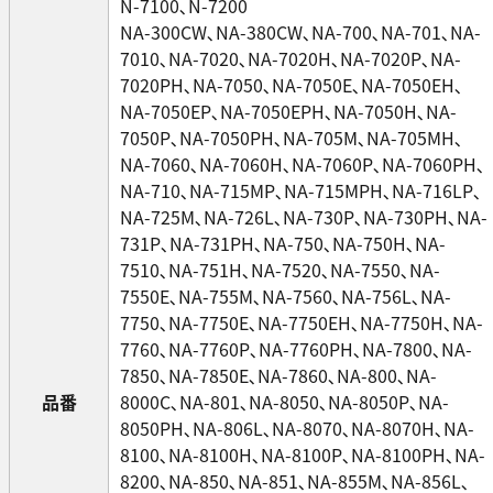
N-7100､N-7200
NA-300CW､NA-380CW､NA-700､NA-701､NA-
7010､NA-7020､NA-7020H､NA-7020P､NA-
7020PH､NA-7050､NA-7050E､NA-7050EH､
NA-7050EP､NA-7050EPH､NA-7050H､NA-
7050P､NA-7050PH､NA-705M､NA-705MH､
NA-7060､NA-7060H､NA-7060P､NA-7060PH､
NA-710､NA-715MP､NA-715MPH､NA-716LP､
NA-725M､NA-726L､NA-730P､NA-730PH､NA-
731P､NA-731PH､NA-750､NA-750H､NA-
7510､NA-751H､NA-7520､NA-7550､NA-
7550E､NA-755M､NA-7560､NA-756L､NA-
7750､NA-7750E､NA-7750EH､NA-7750H､NA-
7760､NA-7760P､NA-7760PH､NA-7800､NA-
7850､NA-7850E､NA-7860､NA-800､NA-
品番
8000C､NA-801､NA-8050､NA-8050P､NA-
8050PH､NA-806L､NA-8070､NA-8070H､NA-
8100､NA-8100H､NA-8100P､NA-8100PH､NA-
8200､NA-850､NA-851､NA-855M､NA-856L､