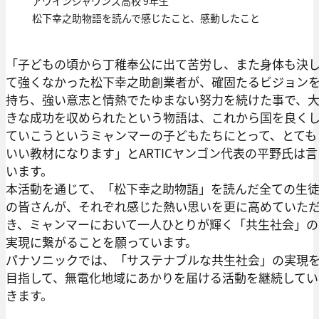
アワインジャウンズ高校 9年生
松下幸之助物語を読んで感じたこと、感動したこと
「子どもの頃から丁稚奉公に出て苦労し、また身体も決
て強くなかった松下幸之助創業者が、確固たるビジョン
持ち、強い意志と情熱でたゆまない努力を続けた事で、
きな成功を収められたという物語は、これから国を良く
ていこうというミャンマーの子どもたちにとって、とても
いい教材になります」とARTICヤンゴン代表の平野氏は言
います。
本活動を通じて、「松下幸之助物語」を読んだ全ての生
の皆さんが、それぞれ感じた熱い思いを更に高めていた
き、ミャンマーにおいて一人ひとりが輝く「共生社会」の
実現に繋がることを願っています。
パナソニックでは、「サステナブルな共生社会」の実現
目指して、無電化地域にあかりを届ける活動を継続してい
きます。