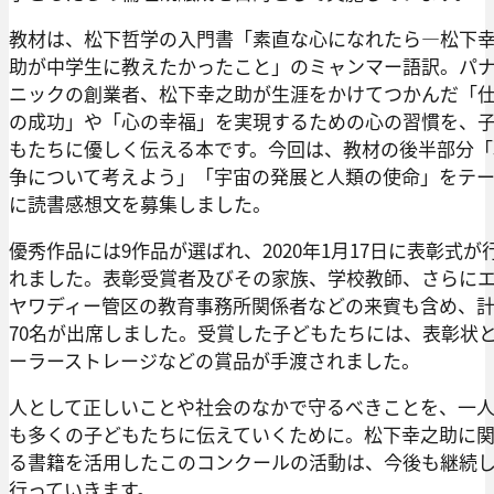
教材は、松下哲学の入門書「素直な心になれたら―松下
助が中学生に教えたかったこと」のミャンマー語訳。パ
ニックの創業者、松下幸之助が生涯をかけてつかんだ「
の成功」や「心の幸福」を実現するための心の習慣を、
もたちに優しく伝える本です。今回は、教材の後半部分「
争について考えよう」「宇宙の発展と人類の使命」をテ
に読書感想文を募集しました。
優秀作品には9作品が選ばれ、2020年1月17日に表彰式が
れました。表彰受賞者及びその家族、学校教師、さらに
ヤワディー管区の教育事務所関係者などの来賓も含め、
70名が出席しました。受賞した子どもたちには、表彰状
ーラーストレージなどの賞品が手渡されました。
人として正しいことや社会のなかで守るべきことを、一
も多くの子どもたちに伝えていくために。松下幸之助に
る書籍を活用したこのコンクールの活動は、今後も継続
行っていきます。