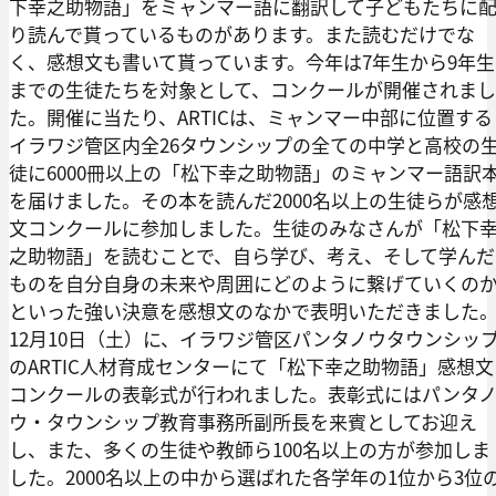
下幸之助物語」をミャンマー語に翻訳して子どもたちに
り読んで貰っているものがあります。また読むだけでな
く、感想文も書いて貰っています。今年は7年生から9年生
までの生徒たちを対象として、コンクールが開催されまし
た。開催に当たり、ARTICは、ミャンマー中部に位置する
イラワジ管区内全26タウンシップの全ての中学と高校の
徒に6000冊以上の「松下幸之助物語」のミャンマー語訳
を届けました。その本を読んだ2000名以上の生徒らが感
文コンクールに参加しました。生徒のみなさんが「松下
之助物語」を読むことで、自ら学び、考え、そして学んだ
ものを自分自身の未来や周囲にどのように繋げていくの
といった強い決意を感想文のなかで表明いただきました
12月10日（土）に、イラワジ管区パンタノウタウンシッ
のARTIC人材育成センターにて「松下幸之助物語」感想文
コンクールの表彰式が行われました。表彰式にはパンタ
ウ・タウンシップ教育事務所副所長を来賓としてお迎え
し、また、多くの生徒や教師ら100名以上の方が参加しま
した。2000名以上の中から選ばれた各学年の1位から3位