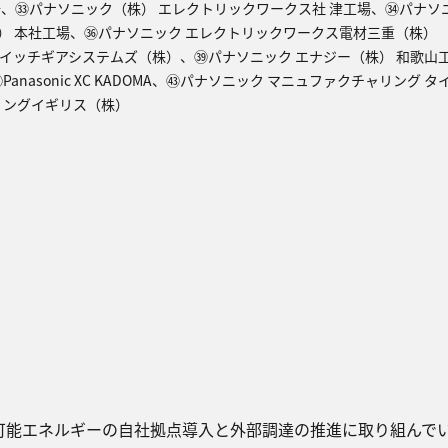
場、㉝パナソニック（株） エレクトリックワークス社 津工場、㉞パナソ
） 本社工場、㊱パナソニック エレクトリックワークス電材三重（株）
スイッチギアシステムズ（株）、㊴パナソニック エナジー（株） 和歌山
nasonic XC KADOMA、㊸パナソニック マニュファクチャリング 
リングイギリス（株）
可能エネルギーの自社拠点導入と外部調達の推進に取り組んで