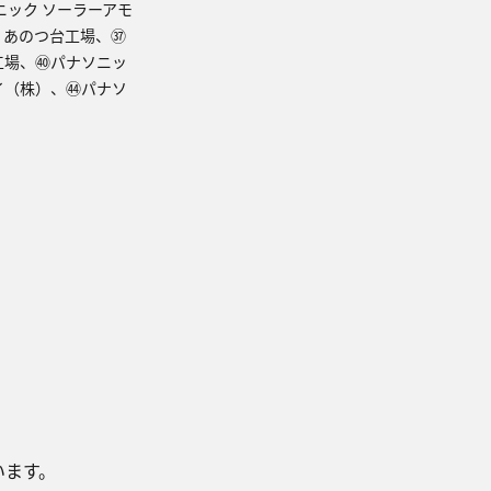
ニック ソーラーアモ
 あのつ台工場、㊲
工場、㊵パナソニッ
タイ（株）、㊹パナソ
います。