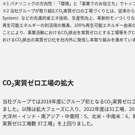
※1
パナソニックの方向性：「環境」と「事業でのお役立ち」でトッ
※2 当社グループが取り組むCO
実質ゼロの工場づくりとは、従来から継続する
2
System）などの先進的省エネ技術、生産性向上、革新的モノづく
再⽣可能エネルギーの利活用の推進、100％再生可能エネルギー由来
ことにより、事業活動におけるCO
排出を実質ゼロとする工場等をグロ
2
おけるCO
排出の実質ゼロ化を社内外に発信し本取り組みを進めてい
2
CO
実質ゼロ工場の拡大
2
当社グループでは2018年度にグループ初となるCO
実質ゼロ工
2
ました。以降は拡大フェーズに入り、2022年度は31工場、20
大洋州・インド・南アジア・中東阿：5、北米・中南米：6、欧州
実質ゼロ工場数 37工場」を上回りました。