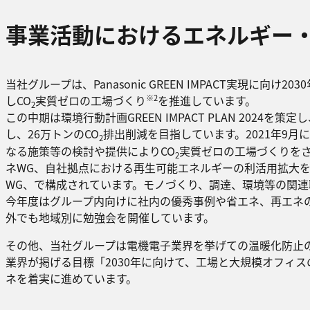
事業活動におけるエネルギー・
当社グループは、Panasonic GREEN IMPACT実現に向
※2
しCO
実質ゼロの工場づくり
を推進しています。
2
この中期は環境行動計画GREEN IMPACT PLAN 2024を策定
し、26万トンのCO
排出削減を目指しています。2021年9月
2
なる施策等の検討や提供によりCO
実質ゼロの工場づくりを
2
ネWG、自社拠点における再生可能エネルギーの利活用拡大
WG、で構成されています。モノづくり、調達、環境等の関
今年度はグループ内向けに社内の優秀事例や省エネ、再エネの
外でも地域別に勉強会を開催しています。
その他、当社グループは電機電子業界を挙げての温暖化防止
業界が掲げる目標「2030年に向けて、工場と大規模オフィ
ネを着実に進めています。