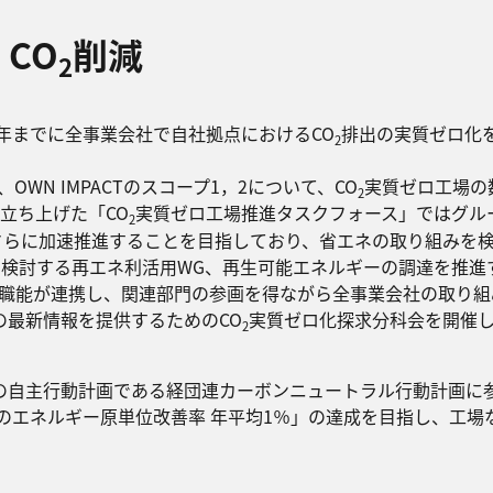
CO
削減
2
け2030年までに全事業会社で自社拠点におけるCO
排出の実質ゼロ化
2
し、OWN IMPACTのスコープ1，2について、CO
実質ゼロ工場の
2
に立ち上げた「CO
実質ゼロ工場推進タスクフォース」ではグル
2
さらに加速推進することを目指しており、省エネの取り組みを
を検討する再エネ利活用WG、再生可能エネルギーの調達を推進
連職能が連携し、関連部門の参画を得ながら全事業会社の取り組
最新情報を提供するためのCO
実質ゼロ化探求分科会を開催
2
の自主行動計画である経団連カーボンニュートラル行動計画に
スのエネルギー原単位改善率 年平均1％」の達成を目指し、工場