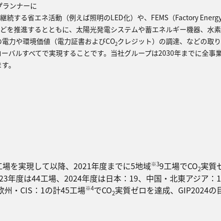
プランナーに
省エネ活動（例えば照明のLED化）や、FEMS（Factory Energy M
りなどを推進するとともに、太陽光発電システムや蓄エネルギー機器、水
の電力や環境価値（電力証書およびCO
クレジット）の調達、などの取り
2
ーバルすべてで実現することです。当社グループは2030年までに全事
ます。
※3
場を実現して以降、2021年度までに5地域
9工場でCO
実質
2
23年度は44工場、2024年度は日本：19、中国・北東アジア：
※4
・CIS：1の計45工場
でCO
実質ゼロを達成、GIP2024
2