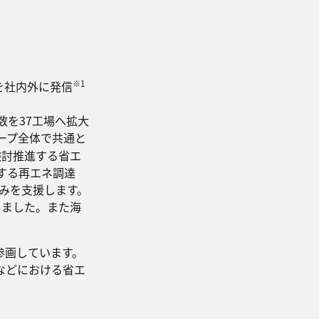
※1
を社内外に発信
数を37工場へ拡大
ープ全体で共通と
検討推進する省エ
する再エネ調達
みを支援します。
しました。また海
参画しています。
などにおける省エ