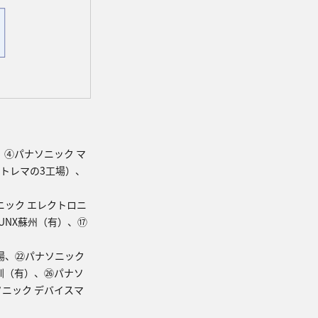
、④パナソニック マ
トレマの3工場）、
ニック エレクトロニ
UNX蘇州（有）、⑰
場、㉒パナソニック
圳（有）、㉖パナソ
ニック デバイスマ