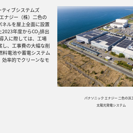
モーティブシステムズ
ク エナジー（株）二色の
パネルを屋上全面に設置
023年度からCO
排出
2
の導入に際しては、工場
案し、工事費の大幅な削
燃料電池や蓄電システム
、効率的でクリーンなモ
パナソニック エナジー 二色の浜
太陽光発電システム