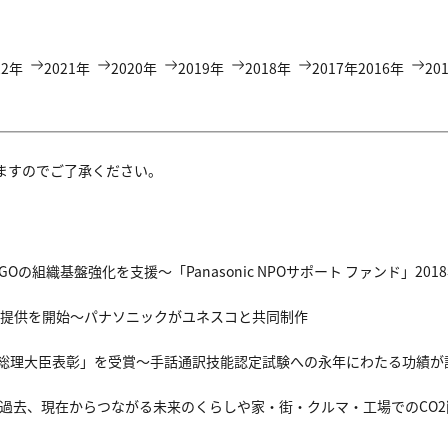
22年
2021年
2020年
2019年
2018年
2017年
2016年
20
ますのでご了承ください。
の組織基盤強化を支援～「Panasonic NPOサポート ファンド」20
の提供を開始～パナソニックがユネスコと共同制作
総理大臣表彰」を受賞～手話通訳技能認定試験への永年にわたる功績が
～過去、現在からつながる未来のくらしや家・街・クルマ・工場でのCO