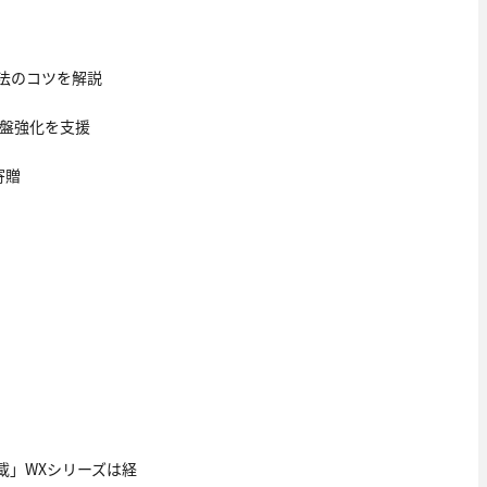
法のコツを解説
基盤強化を支援
寄贈
載」WXシリーズは経