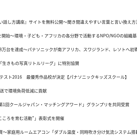
い話し方講座』サイトを無料公開～聞き間違えやすい言葉と言い換え方
7年募集を開始～環境・子ども・アフリカの各分野で活動するNPO/NGOの組織
計8万台を達成～パナソニックが南アフリカ、スワジランド、レソトへ初
回「生きもの写真リトルリーグ」に特別協賛
テスト2016 最優秀作品校が決定【パナソニックキッズスクール】
輸送で環境負荷低減に貢献
第1回クールジャパン・マッチングアワード」グランプリを共同受賞
"こころを育む活動"」表彰式を開催
受賞～家庭用ルームエアコン「ダブル温度・同時吹き分け気流システム搭