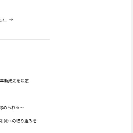
15年
18年助成先を決定
認められる～
2削減への取り組みを