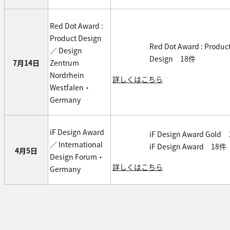
Red Dot Award :
Product Design
Red Dot Award : Produc
／ Design
Design 18件
7月14日
Zentrum
Nordrhein
詳しくはこちら
Westfalen・
Germany
iF Design Award
iF Design Award Gold
／ International
iF Design Award 18件
4月5日
Design Forum・
詳しくはこちら
Germany