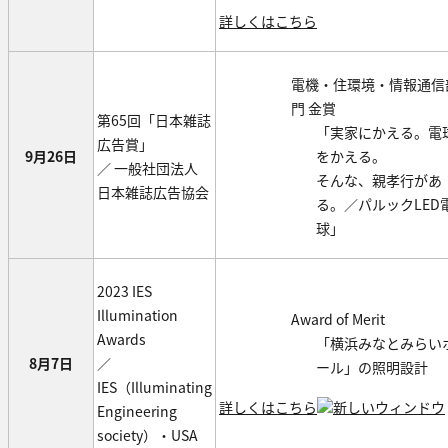
詳しくはこちら
電機・住環境・情報通信
門 金賞
第65回「日本雑誌
「実家にかえる。電
広告賞」
9月26日
をかえる。
／ 一般社団法人
そんな、親孝行があ
日本雑誌広告協会
る。／パルックLED
球」
2023 IES
Illumination
Award of Merit
Awards
「横浜みなとみらい
8月7日
／
ール」の照明設計
IES（Illuminating
詳しくはこちら
Engineering
society）・USA