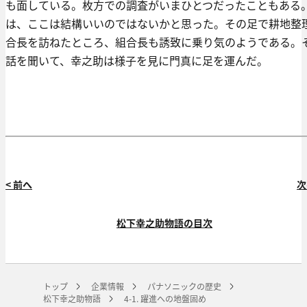
も面している。枚方での調査がいまひとつだったこともある
は、ここは結構いいのではないかと思った。その足で耕地整
合長を訪ねたところ、組合長も誘致に乗り気のようである。
話を聞いて、幸之助は様子を見に門真に足を運んだ。
< 前へ
次
松下幸之助物語の目次
トップ
企業情報
パナソニックの歴史
松下幸之助物語
4-1. 躍進への地盤固め