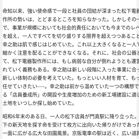
命知以来、強い使命感で一段と社員の団結が深まった松下電
作所の勢いは、とどまるところを知らなかった。しかしその
で、事業が規模においても社会的責任においても今までのレ
を超え、一人ですべてを切り盛りする限界を超えつつあるこ
幸之助は肌で感じはじめていた。これ以上大きくなると一人
細かく注意を配ることができなくなる。それに、社会の公器
て、松下電器製作所には、もし病弱な自分が倒れようとも運
れていく義務もある。幸之助は新しい段階に入った事業に合
新しい体制の必要を考えていた。もっといい人材を育て、も
任せていきたい----。幸之助は前から温めていた一つの構想
る「店員養成所」の開設や生産増加のための新工場建設に適
土地をいつしか探し始めていた。
昭和6年末のある日、一人の松下店員が門真駅に降り立った
下の新天地を探す命を受けて枚方に出向いた帰りがけであっ
一面に広がる広大な田園風景。京阪電車の駅は近く、広い道