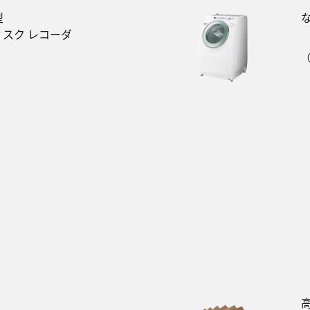
型
スク レコーダ
（