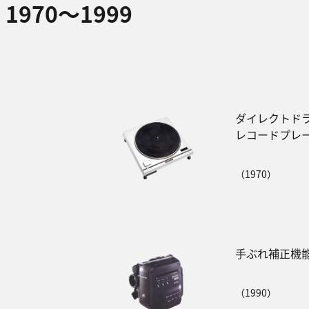
1970～1999
ダイレクトド
レコードプレ
（1970）
手ぶれ補正機能
（1990）