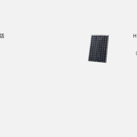
話
H
（