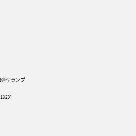
砲弾型ランプ
1923）