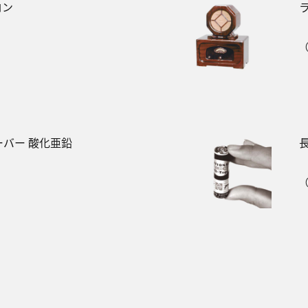
ロン
（
バー 酸化亜鉛
（