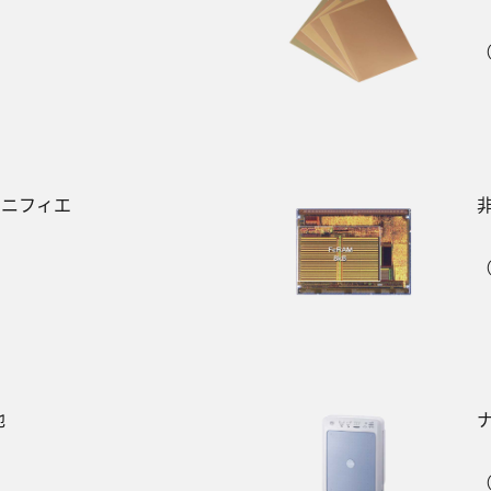
（
ユニフィエ
非
（
池
（