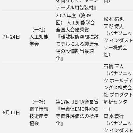
テーブル用包装材』
2025年度（第39
松本 拓也
回） 人工知能学会
天野 博史
（一社）
全国大会優秀賞
（パナソニッ
7月24日
人工知能
『離散状態空間拡散
ク インダス
学会
モデルによる製造現
リー株式会
場の設備割当最適
社）
化』
石橋 直人
（パナソニッ
ク ホールディ
ングス株式会
社 プロダク
（一社）
第17回 JEITA会長賞
解析センタ
電子情報
『半導体EMC性能の
ー）
6月11日
技術産業
等価性評価法の標準
齊藤 義行
協会
化』
（パナソニッ
ク インダス