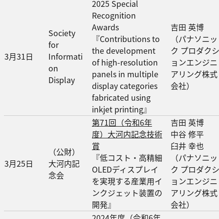
2025 Special
Recognition
Awards
吉田 英博
Society
『Contributions to
（パナソニッ
for
the development
ク プロダク
3月31日
Informati
of high-resolution
ョンエンジニ
on
panels in multiple
アリング株式
Display
display categories
会社）
fabricated using
inkjet printing』
第71回（令和6年
吉田 英博
度）大河内記念技術
中谷 修平
賞
臼井 幸也
（公財）
『低コスト・高精細
（パナソニッ
3月25日
大河内記
OLEDディスプレイ
ク プロダク
念会
を実現する産業用イ
ョンエンジニ
ンクジェット装置の
アリング株式
開発』
会社）
2024年度（令和6年