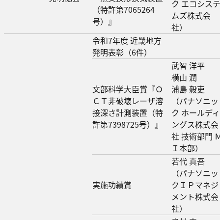
ク エコシス
（特許第7065264
ムズ株式会
号）』
社）
令和7年度 近畿地方
発明表彰（6件）
武智 洋平
横山 潤
文部科学大臣賞『Ｏ
浦島 毅吏
ＣＴ非破壊レーザ溶
（パナソニッ
接深さ計測装置（特
ク ホールディ
許第7398725号）』
ングス株式会
社 技術部門 
Ｉ本部）
若代 真吾
（パナソニッ
実施功績賞
クＩＰマネジ
メント株式会
社）