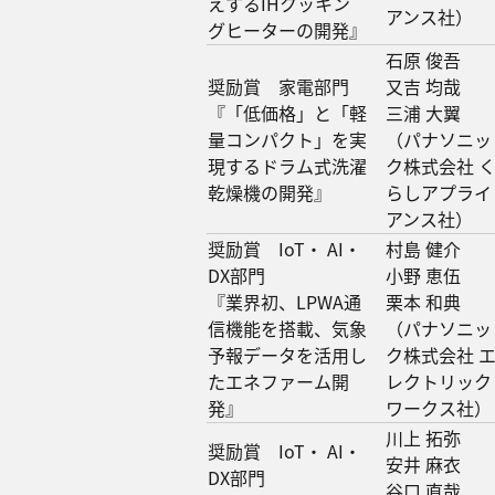
えするIHクッキン
アンス社）
グヒーターの開発』
石原 俊吾
奨励賞 家電部門
又吉 均哉
『「低価格」と「軽
三浦 大翼
量コンパクト」を実
（パナソニッ
現するドラム式洗濯
ク株式会社 
乾燥機の開発』
らしアプライ
アンス社）
奨励賞 IoT・ AI・
村島 健介
DX部門
小野 恵伍
『業界初、LPWA通
栗本 和典
信機能を搭載、気象
（パナソニッ
予報データを活用し
ク株式会社 
たエネファーム開
レクトリック
発』
ワークス社）
川上 拓弥
奨励賞 IoT・ AI・
安井 麻衣
DX部門
谷口 直哉