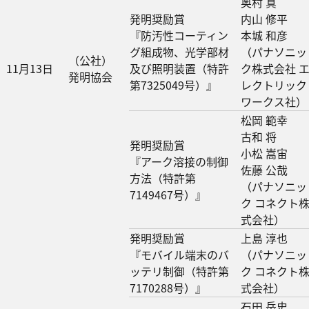
奥村 真
発明奨励賞
内山 修平
『防汚性コーティン
本城 和彦
グ組成物、光学部材
（パナソニッ
（公社）
11月13日
及び照明装置（特許
ク株式会社 
発明協会
第7325049号）』
レクトリック
ワークス社）
松岡 範幸
古和 将
発明奨励賞
小松 嵩宙
『アーク溶接の制御
佐藤 公哉
方法（特許第
（パナソニッ
7149467号）』
ク コネクト
式会社）
発明奨励賞
上島 淳也
『モバイル端末のバ
（パナソニッ
ッテリ制御（特許第
ク コネクト
7170288号）』
式会社）
石田 岳史