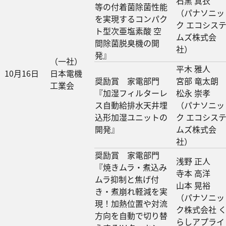
石黒 真衣
等の付着菌除菌性能
（パナソニッ
を実現するコンパク
ク エコシス
ト型次亜塩素酸 空
ムズ株式会
間除菌脱臭機の開
社）
発』
（一社）
平木 雅人
10月16日
日本電機
奨励賞 家電部門
宮部 竜太朗
工業会
『加湿フィルターレ
松永 崇孝
ス自動給排水天井埋
（パナソニッ
込形加湿ユニットの
ク エコシス
開発』
ムズ株式会
社）
奨励賞 家電部門
浅野 正人
『焼きムラ・煮込み
寺本 高洋
ムラ抑制と焦げ付
山本 晃裕
き・煮崩れ軽減を実
（パナソニッ
現！加熱位置や対流
ク株式会社 
方向を自動で切り替
らしアプライ