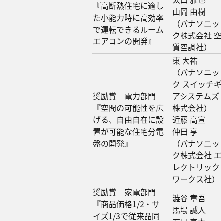
『高断熱住宅に適し
山岡 由樹
た小能力時に高効率
（パナソニッ
で運転できるルーム
ク株式会社 
エアコンの開発』
質空調社）
東 大祐
（パナソニッ
ク スイッチ
奨励賞 電力部門
アシステムズ
『空間の可能性を広
株式会社）
げる、自由自在に設
近藤 高宣
置が可能な住宅分電
仲田 亨
盤の開発』
（パナソニッ
ク株式会社 
レクトリック
ワークス社）
奨励賞 家電部門
澁谷 章吾
『商品価格1/2・サ
馬場 誠人
イズ1/3で従来品同