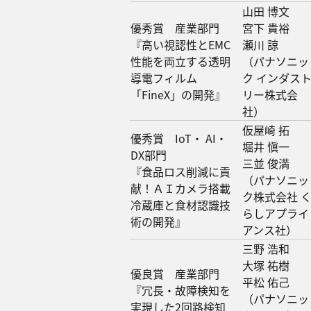
山田 博文
優秀賞 産業部門
宮下 貴裕
『高い視認性とEMC
瀬川 諒
性能を両立する透明
（パナソニッ
導電フィルム
ク インダス
「FineX」の開発』
リー株式会
社）
仮屋崎 拓
優秀賞 IoT・ AI・
堀井 愼一
DX部門
三並 俊満
『食品ロス削減に貢
（パナソニッ
献！ＡＩカメラ搭載
ク株式会社 
冷蔵庫と食材認識技
らしアプライ
術の開発』
アンス社）
三野 浩和
大塚 祐樹
優良賞 産業部門
平松 佑己
『冗長・故障検知を
（パナソニッ
実現した2回路検知