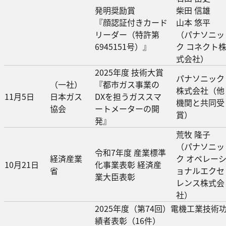
発明奨励賞
柴田 信雄
『顔認証付きカード
山本 悠平
リーダー（特許第
（パナソニッ
6945151号）』
ク コネクト
式会社）
2025年度 技術大賞
パナソニック
（一社）
『都市ガス事業の
株式会社（他
11月5日
⽇本ガス
DXを担うガススマ
機関と共同受
協会
ートメーターの開
賞）
発』
荒牧 隆子
（パナソニッ
令和7年度 産業標準
経済産業
ク オペレー
10月21日
化事業表彰 経済産
省
ョナルエクセ
業大臣表彰
レンス株式会
社）
2025年度（第74回）電機工業技術
績者表彰（16件）