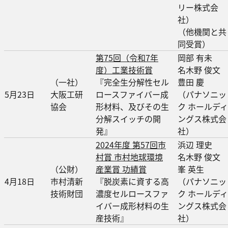
リー株式会
社）
（他機関と共
同受賞）
第75回（令和7年
岡部 有未
度）工業技術賞
名木野 俊文
（一社）
『完全生分解性セル
豊田 慶
5月23日
大阪工研
ロースファイバー成
（パナソニッ
協会
形材料、及びその生
ク ホールディ
分解スイッチの開
ングス株式会
発』
社）
2024年度 第57回市
浜辺 理史
村賞 市村地球環境
名木野 俊文
（公財）
産業賞 功績賞
峯 英生
4月18日
市村清新
『脱炭素に資する高
（パナソニッ
技術財団
濃度セルロースファ
ク ホールディ
イバー成形材料の生
ングス株式会
産技術』
社）