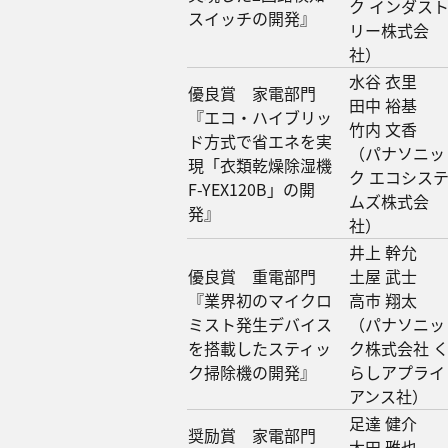
ク インダス
スイッチの開発』
リー株式会
社）
水谷 衣里
優良賞 家電部門
田中 裕基
『エコ・ハイブリッ
竹内 文香
ド方式で省エネを実
（パナソニッ
現「衣類乾燥除湿機
ク エコシス
F-YEX120B」の開
ムズ株式会
発』
社）
井上 幹允
優良賞 重電部門
土屋 武士
『業界初のマイクロ
高市 翔太
ミスト発生デバイス
（パナソニッ
を搭載したスティッ
ク株式会社 
ク掃除機の開発』
らしアプライ
アンス社）
足達 健介
奨励賞 家電部門
太田 雅也