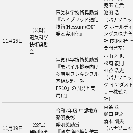
児玉 宣貴
電気科学技術奨励賞
池田 浩二
『ハイブリッド通信
（パナソニッ
技術(Nessum)の開
ク ホールディ
（公財）
発と実用化』
ングス株式会
電気科学
11月25日
社 技術部門 
技術奨励
業開発室）
会
小山 雅也
電気科学技術奨励賞
松崎 義則
『モバイル機器向け
神谷 浩史
多層用フレキシブル
（パナソニッ
基板材料「R-
ク インダス
FR10」の開発と実
リー株式会
用化』
社）
東条 匠
令和7年度 中部地方
樋口 智之
発明表彰
清本 訓央
（公社）
発明奨励賞
11月19日
（パナソニッ
発明協会
『熱交換形換気装置