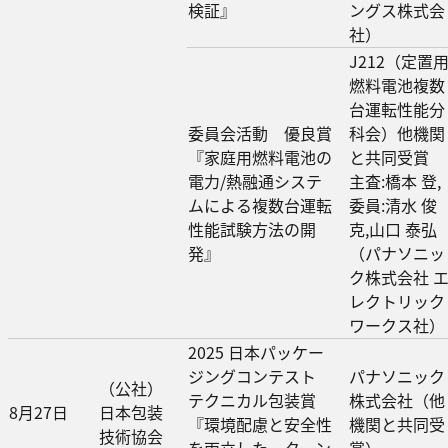
検証』
ングス株式会
社）
J212（定置
燃料電池複数
台運転性能分
委員会活動 優良賞
科会）他機関
『家庭用燃料電池の
と共同受賞
電力/熱融通システ
主査:橋本 登,
ムによる複数台運転
委員:清水 俊
性能試験方法の開
克,山口 泰弘
発』
（パナソニッ
ク株式会社 
レクトリック
ワークス社）
2025 日本パッケー
ジングコンテスト
パナソニック
（公社）
テクニカル包装賞
株式会社（他
8月27日
日本包装
『環境配慮と安全性
機関と共同受
技術協会
を両立した、ターン
賞）