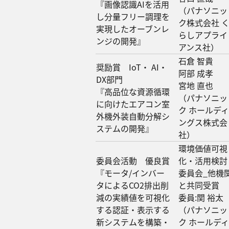
『画像認識AIを活用
（パナソニッ
し分量フリー調理を
ク株式会社 
実現したオーブンレ
らしアプライ
ンジの開発』
アンス社）
石倉 智貴
奨励賞 IoT・ AI・
阿部 成孝
DX部門
宮地 直也
『高品位な資源循環
（パナソニッ
に向けたエアコン室
ク ホールディ
外機外装自動分解シ
ングス株式会
ステムの開発』
社）
環境価値可視
委員会活動 優良賞
化・活用検討
『モータ/インバー
委員会_他機
タによるCO2排出削
と共同受賞
減の実績値を可視化
委員:関 裕太
する認証・表示する
（パナソニッ
新システムを構築・
ク ホールディ