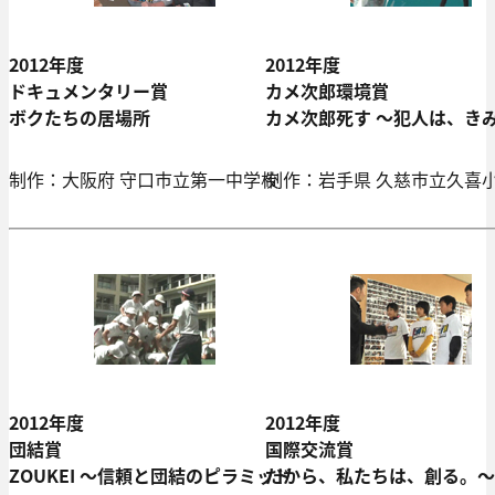
2012年度
2012年度
ドキュメンタリー賞
カメ次郎環境賞
ボクたちの居場所
カメ次郎死す ～犯人は、き
制作：大阪府 守口市立第一中学校
制作：岩手県 久慈市立久喜
2012年度
2012年度
団結賞
国際交流賞
ZOUKEI ～信頼と団結のピラミッド
だから、私たちは、創る。～We