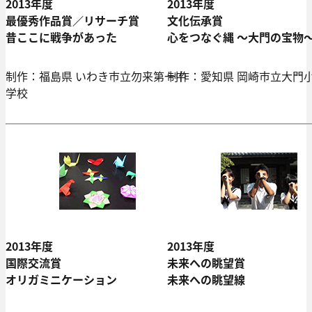
2013年度
2013年度
最優秀作品賞／リサーチ賞
文化伝承賞
昔ここに戦争があった
心をつなぐ縄 ～大門の宝物
制作：福島県 いわき市立勿来第一中
制作：愛知県 岡崎市立大門
学校
2013年度
2013年度
国際交流賞
未来への眺望賞
オリガミニケーション
未来への眺望線