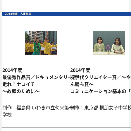
2014年度
2014年度
最優秀作品賞／ドキュメンタリー賞
次世代クリエイター賞／～や
走れ！ナコイチ
ん勝ち賞～
～故郷のために～
コミュニケーション基本の「
制作：福島県 いわき市立勿来第一中
制作：東京都 桐朋女子中学
学校