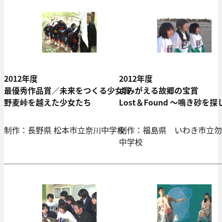
2012年度
2012年度
最優秀作品賞／未来をつくる少女賞
よみがえる故郷の宝賞
野麦峠を越えた少女たち
Lost＆Found ～鳴き砂を
制作：長野県 松本市立奈川中学校
制作：福島県 いわき市立勿
中学校