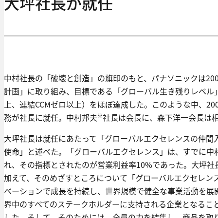
大坪社長が就任
中村社長の「破壊と創造」の旗印のもと、パナソニックは200
計画」に取り組み、目標である「グローバル生き残りレベル
上、連結CCMゼロ以上）をほぼ達成した。このような中、20
※
務が社長に就任。中村邦夫
社長は会長に、森下洋一会長は
大坪社長は就任にあたって「グローバルエクセレンスの仲間
使命」と述べた。「グローバルエクセレンス」は、すでに中
れ、その指標とされたのが営業利益率10%であった。大坪社
加えて、そのめざすところについて「グローバルエクセレン
ベーションで成長を持続し、世界規模で健全な事業活動を展
界中のすべてのステークホルダーに支持される企業となるこ
した。そして、そのためには、全員の力を結集し、商品を取