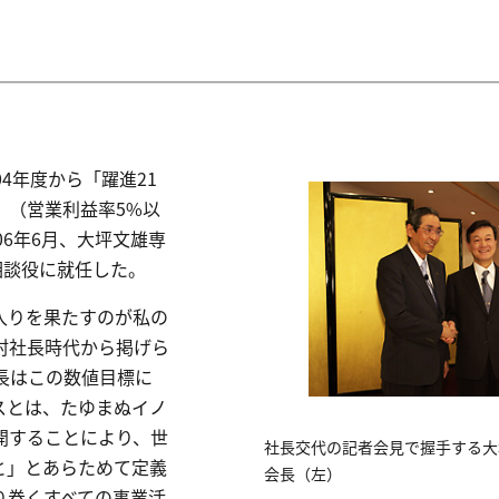
4年度から「躍進21
」（営業利益率5%以
06年6月、大坪文雄専
相談役に就任した。
入りを果たすのが私の
村社長時代から掲げら
長はこの数値目標に
スとは、たゆまぬイノ
開することにより、世
社長交代の記者会見で握手する大
と」とあらためて定義
会長（左）
り巻くすべての事業活