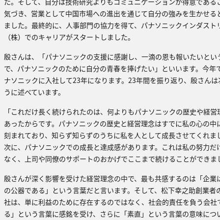
た。そして、自分は技術研究よりもコミュニケーションが得意である
気づき、営業として中国市場への進出を通じて自分の強みを生かせる
ました。最終的に、人事部門の協力を得て、パナソニックインダスト
（株）でのキャリアがスタートしました。
殷さんは、「パナソニックの支援に感謝し、一滴の恩も報いたいとい
で、パナソニックのために自分の青春を捧げたい」といいます。今年
ナソニックに入社して23年になります。23年間を振り返り、殷さんは
うに述べています。
「これだけ長く続けられたのは、何よりもパナソニックの歴史や経営
あったからです。パナソニックの歴史と経営理念はすでに私の心の中
刻まれており、知らず知らずのうちに私を人として成長させてくれま
次に、パナソニックでの成長と達成感があります。これは私の努力だ
なく、上司や同僚のサポートのおかげでここまで続けることができま
殷さんが深く影響を受けた経営理念の中で、最も共感するのは「企業
の公器である」という言葉だと言います。そして、松下幸之助創業者
社は、単に利益のために存在するのではなく、社会的責任を負う会社
る」という言葉に感銘を受け、さらに「素直」という言葉の意味につ