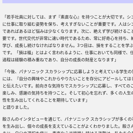
「若手社員に対しては、まず『素直な心』を持つことが大切です。シ
に仕事に取り組む姿勢を保ち、考えすぎないことが重要です。人はシ
であればあるほど悩みは少なくなります。次に、絶えず学び続けるこ
要です。世代交代が非常に速い時代であるため、常に好奇心を持ち、
学び、成長し続けなければなりません。3つ目は、損をすることを学
です。「損は福」とはよく言われるように、仕事においても同様で、
過程は経験の積み重ねであり、自分の成長の財産となります」
「今後、パナソニック スカラシップに応募しようと考えている学生の
には、『自分の興味やこれからやりたいことを存分にアピールしてほ
と伝えたいです。前向きな気持ちでスカラシップに応募し、すべての
楽しみ、感謝の気持ちを持つこと。そして初心を忘れず、多くの人生
性を生み出してくれることを期待しています」
と語りました。
殷さんのインタビューを通じて、パナソニック スカラシップが多くの
を生み出し、個々の成長を支えていることがよくわかりました。殷さ
うに、自分の選択を信じ、素直な心で挑戦し続ける姿勢は、私たち全