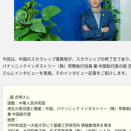
今回は、中国のスカラシップ事務局が、スカラシップの修了生であり
パナソニックインダストリー（株）常務執行役員 兼 中国総代表の殷 
さんにインタビューを実施。そのインタビュー記事をご紹介します。
殷 志明さん
○
国籍：中華人民共和国
現在の居住国と職業：中国、パナソニック インダストリー（株）常務執
兼 中国総代表
経歴：
1999年認定→大阪大学にて基礎工学研究科 情報数理系を専攻
2001年、大学院修了後、松下電器産業（株）（当時）に入社、2006年