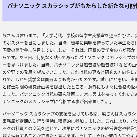
パナソニック スカラシップがもたらした新たな可能
殷さんは言います。「大学時代、学校の留学生支援室を通るたびに、
のポスターを目にしました。当時、留学に興味を持っていた学生たち
国費の奨学金に注目していました。それは、国費の奨学金の方が高か
らです。ある日、何気なく貼ってあったパナソニック スカラシップの
ーを見つけました。当時、パナソニックは超音波や超音波CTなどの画
の分野での発展を望んでいました。これは私の専攻と研究の方向性に
りで、しかも奨学金は国費よりも高かったのです。試しにと思い、出
と修士期間の研究計画書を提出したところ、意外にもすぐに合格の返
ました。パナソニックは私の研究計画に非常に興味を持ってくれたた
ナソニックのスカラシップに合格する事が出来ました。」
パナソニック スカラシップの支援を受けている間、殷さんはスカラシ
事務局が定期的に行う活動に積極的に参加しました。これにより、パ
ックの社員との交流を通じて、次第にパナソニックの経営理念や経営
深く理解することができたと言います。そして、それが彼の人生やキ