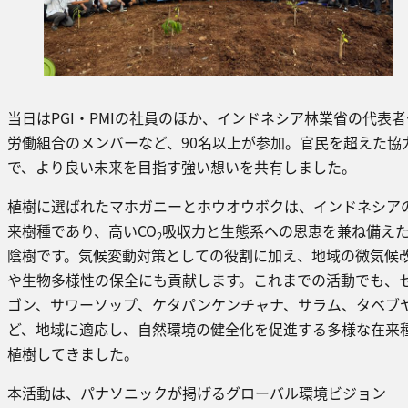
当日はPGI・PMIの社員のほか、インドネシア林業省の代表者
労働組合のメンバーなど、90名以上が参加。官民を超えた協
で、より良い未来を目指す強い想いを共有しました。
植樹に選ばれたマホガニーとホウオウボクは、インドネシア
来樹種であり、高いCO
吸収力と生態系への恩恵を兼ね備え
2
陰樹です。気候変動対策としての役割に加え、地域の微気候
や生物多様性の保全にも貢献します。これまでの活動でも、
ゴン、サワーソップ、ケタパンケンチャナ、サラム、タベブ
ど、地域に適応し、自然環境の健全化を促進する多様な在来
植樹してきました。
本活動は、パナソニックが掲げるグローバル環境ビジョン