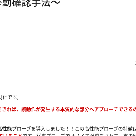
挙動確認手法～
視化です。
できれば、誤動作が発生する本質的な部分へアプローチできる
高性能
プローブを導入しました！！この高性能プローブの特徴
ていること
です。従来プローブではノイズが重畳されて、真の