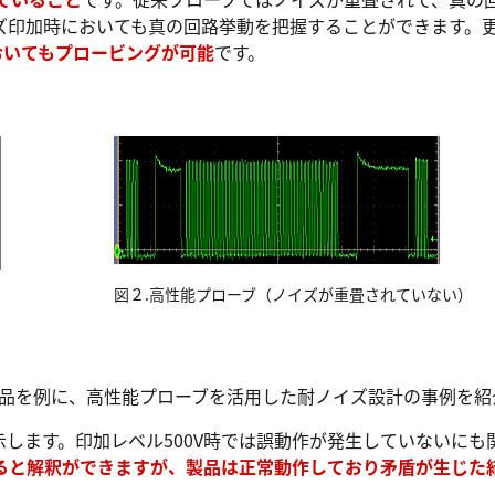
印加時においても真の回路挙動を把握することができます。更に
おいてもプロービングが可能
です。
図２.高性能プローブ（ノイズが重畳されていない）
なし)製品を例に、高性能プローブを活用した耐ノイズ設計の事例を
します。印加レベル500V時では誤動作が発生していないにも
ると解釈ができますが、製品は正常動作しており矛盾が生じた