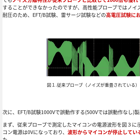
することができなかったのですが、高性能プローブではノイズ
耐圧のため、EFT/B試験、雷サージ試験などの
高電圧試験に
図１.従来プローブ（ノイズが重畳されている）
次に、EFT/B試験1000Vで誤動作する(500Vでは誤動作
まず、従来プローブで測定したマイコンの電源波形を図３に示
コン電源は0Vになっており、
波形からマイコンが停止してい
た。