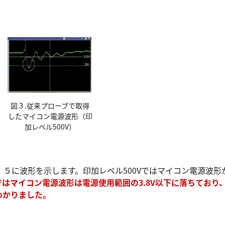
図３.従来プローブで取得
したマイコン電源波形（印
加レベル500V）
５に波形を示します。印加レベル500Vではマイコン電源波形
Vではマイコン電源波形は電源使用範囲の3.8V以下に落ちており
わかりました。