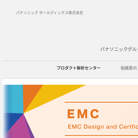
パナソニック ホールディングス株式会社
パナソニックグル
プロダクト解析センター
組織案内
組織案内
アクセス
センター情報・技術情報
情報館
ごあいさつ
全体（関西）
受賞
情報館TOP
学会発表
事業領域
ユーザビリティ情報館
西門真地区
講師・セミナー
組織図
守口地区
認定
論
材
バイオ解析 情報館
信頼性 情報館