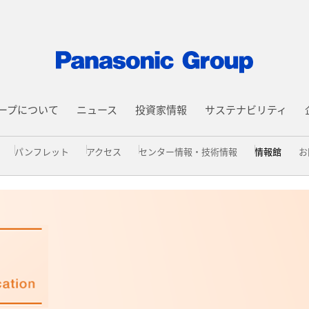
ープについて
ニュース
投資家情報
サステナビリティ
パンフレット
アクセス
センター情報・技術情報
情報館
お
取得
文
料分析 情報館
篠山地区
動画「7つの提供価値」
EMC 情報館
電子回路解析 情報館
デバイス創造 情報