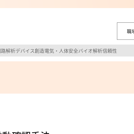
職
回路解析
デバイス創造
電気・人体安全
バイオ解析
信頼性