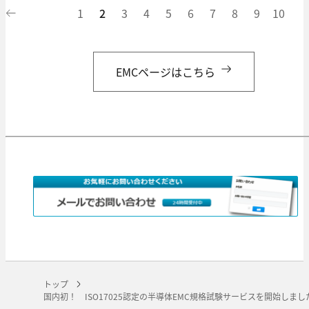
1
2
3
4
5
6
7
8
9
10
EMCページはこちら
トップ
国内初！ ISO17025認定の半導体EMC規格試験サービスを開始しまし