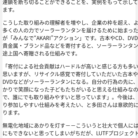
連鎖を断ち切ることができることを、実例をもって示し
ます。
こうした取り組みの理解者を増やし、企業の枠を超え、
多くの人の力でソーラーランタンを届けるために始まっ
が「みんなで“AKARI”アクション」です。古本やCD、DV
貴金属・ブランド品などを寄付すると、ソーラーランタ
途上国へ寄贈される仕組みです。
「寄付による社会貢献はハードルが高いと感じる方も多
思いますが、リサイクル感覚で寄付していただいた古本や
DVDなどがソーラーランタンになる。自分の行為の先に
かりで笑顔になった子どもたちがいると思える仕組みな
で、誰にでも取り組みやすいと思っています」。今後は
り参加しやすい仕組みを考えたい、と多田さんは意欲的
ります。
無電化地域にあかりを灯す－－こういうと壮大で個人に
にもできないと思ってしまいがちだが、LUTFプロジェク