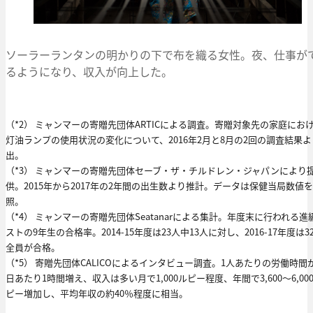
ソーラーランタンの明かりの下で布を織る女性。夜、仕事が
るようになり、収入が向上した。
（*2） ミャンマーの寄贈先団体ARTICによる調査。寄贈対象先の家庭にお
灯油ランプの使用状況の変化について、2016年2月と8月の2回の調査結果
出。
（*3） ミャンマーの寄贈先団体セーブ・ザ・チルドレン・ジャパンにより
供。2015年から2017年の2年間の出生数より推計。データは保健当局数値
照。
（*4） ミャンマーの寄贈先団体Seatanarによる集計。年度末に行われる進
ストの9年生の合格率。2014-15年度は23人中13人に対し、2016-17年度は3
全員が合格。
（*5） 寄贈先団体CALICOによるインタビュー調査。1人あたりの労働時間
日あたり1時間増え、収入は多い月で1,000ルピー程度、年間で3,600〜6,00
ピー増加し、平均年収の約40％程度に相当。