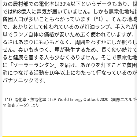
カの農村部での電化率は30％以下というデータもあり、
では約8億人に電気が届いていません。しかも無電化地域
貧困人口が多いこともわかっています（*1）。そんな地
で、あかりとして使われているのが灯油ランプ。手入れが
単でランプ自体の価格が安いため広く使われていますが、
るさはあまりにも心もとなく、周囲をわずかにしか照ら
せん。臭いもきつく、煙が発生するため、長く使い続け
ると健康を害する人も少なくありません。そこで無電化
に「ソーラーランタン」を届け、あかりを灯すことで貧
消につなげる活動を10年以上にわたって行なっているの
パナソニックです。
（*1）電化率・無電化率：IEA-World Energy Outlook 2020（国際エネル
間 調査データ）より