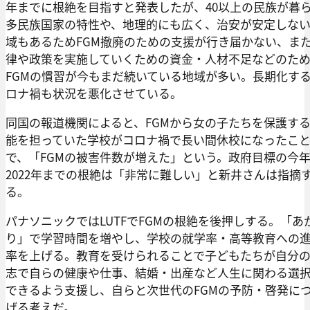
年までに根絶を目指すと発表したが、40以上の民族が暮
多民族国家の特性や、地理的にも広く、治安が安定しな
域もあるためFGM撤廃のための支援が行き届かない、ま
律や政策を実施していくための資金・人材不足などのた
FGMの慣習が今もまだ続いている地域が多い。長期化す
ロナ禍も状況を悪化させている。
同国の報道機関によると、FGMから女の子たちを保護す
能を担っていた学校がコロナ禍で長い間休校になったこ
で、「FGMの被害件数が増えた」という。政府目標の今
2022年までの根絶は「非常に難しい」と新井さんは指摘
る。
パナソニックではLUTFでFGMの根絶を後押しする。「あ
り」で学習時間を増やし、学校の就学率・高等教育への
率を上げる。教育を受けられることで子どもたちが自分
志で自らの健康や仕事、結婚・出産など人生に関わる選
できるよう支援し、自らと次世代のFGMの予防・啓発に
げる考えだ。