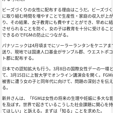
ビーズづくりの女性に配布する理由はこうだ。ビーズづく
に取り組む時間を増やすことで生産性・家庭の収入が上
り、その結果、女子教育にも費やすことができ、早めに
させられることを防ぐ。女の子は教育を十分に受けるこ
できるのでFGMの防止につながる。
パナソニックは4月頃までにソーラーランタンをケニアま
送り、現地では国連人口基金がサンブル郡、ウエストポ
ト郡に配布する。
日本での認知拡大も行う。3月8日の国際女性デーの一環
て、3月15日に上智大学でオンライン講演会を開く。FGM
被害に遭う女の子と同年代に向けて、問題の深刻さを伝
る。
新井さんは、「FGMは女性の将来の生理や妊娠に多大な
を及ぼす。世界で起きているこうした社会課題に関心を
てほしい」と訴える。まずは「知る」ことを求めた。