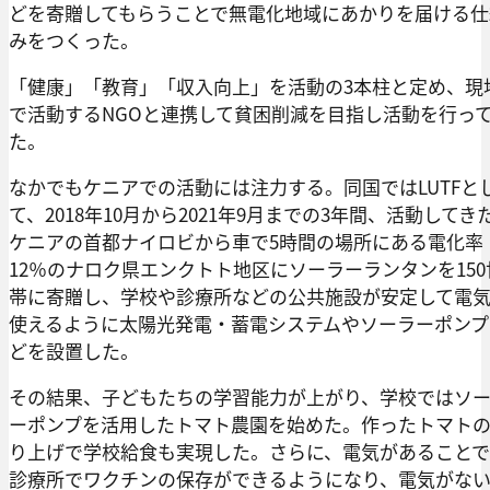
どを寄贈してもらうことで無電化地域にあかりを届ける仕
みをつくった。
「健康」「教育」「収入向上」を活動の3本柱と定め、現
で活動するNGOと連携して貧困削減を目指し活動を行っ
た。
なかでもケニアでの活動には注力する。同国ではLUTFと
て、2018年10月から2021年9月までの3年間、活動してき
ケニアの首都ナイロビから車で5時間の場所にある電化率
12％のナロク県エンクトト地区にソーラーランタンを150
帯に寄贈し、学校や診療所などの公共施設が安定して電
使えるように太陽光発電・蓄電システムやソーラーポンプ
どを設置した。
その結果、子どもたちの学習能力が上がり、学校ではソ
ーポンプを活用したトマト農園を始めた。作ったトマト
り上げで学校給食も実現した。さらに、電気があることで
診療所でワクチンの保存ができるようになり、電気がな