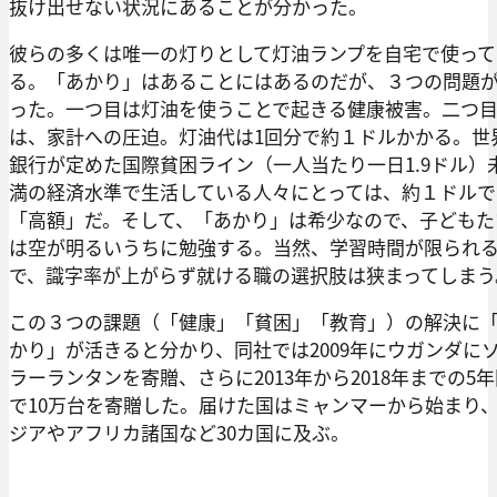
抜け出せない状況にあることが分かった。
彼らの多くは唯一の灯りとして灯油ランプを自宅で使って
る。「あかり」はあることにはあるのだが、３つの問題
った。一つ目は灯油を使うことで起きる健康被害。二つ
は、家計への圧迫。灯油代は1回分で約１ドルかかる。世
銀行が定めた国際貧困ライン（一人当たり一日1.9ドル）
満の経済水準で生活している人々にとっては、約１ドルで
「高額」だ。そして、「あかり」は希少なので、子どもた
は空が明るいうちに勉強する。当然、学習時間が限られ
で、識字率が上がらず就ける職の選択肢は狭まってしまう
この３つの課題（「健康」「貧困」「教育」）の解決に
かり」が活きると分かり、同社では2009年にウガンダに
ラーランタンを寄贈、さらに2013年から2018年までの5
で10万台を寄贈した。届けた国はミャンマーから始まり
ジアやアフリカ諸国など30カ国に及ぶ。