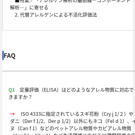
■特集／「アレルゲン解析の最前線―コンポーネント
解析―」に寄せる
2. 代替アレルゲンによる不活化評価法
FAQ
Q1
定量評価（ELISA）はどのようなアレル物質に対応で
きますか？
→
ISO 4333に指定されているスギ花粉（Cry j 1/２）や
ダニ（Der f 1/2、Der p 1/2）以外にもネコ（Fel d 1）、
ヌ（Can f 1）などのペットアレル物質やカビアレル物質