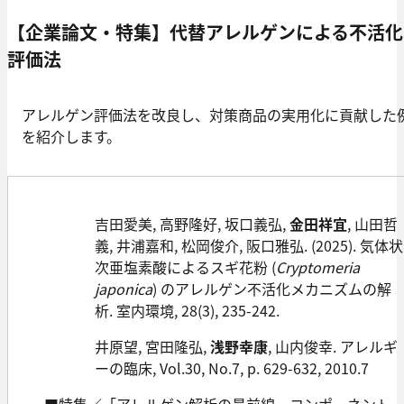
【企業論文・特集】代替アレルゲンによる不活化
評価法
アレルゲン評価法を改良し、対策商品の実用化に貢献した
を紹介します。
吉田愛美, 高野隆好, 坂口義弘,
金田祥宜
, 山田哲
義, 井浦嘉和, 松岡俊介, 阪口雅弘. (2025). 気体状
次亜塩素酸によるスギ花粉 (
Cryptomeria
japonica
) のアレルゲン不活化メカニズムの解
析. 室内環境, 28(3), 235-242.
井原望, 宮田隆弘,
浅野幸康
, 山内俊幸. アレルギ
ーの臨床, Vol.30, No.7, p. 629-632, 2010.7