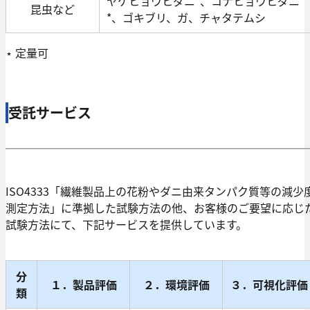
ヤケヒョウヒダニ*、コナヒョウヒダニ
昆虫など
*、ゴキブリ、ガ、チャタテムシ
⋆ 定量可
受託サービス
ISO4333「繊維製品上の花粉やダニ由来タンパク質等の減少
測定方法」に準拠した試験方法の他、お客様のご要望に応じ
試験方法にて、下記サービスを提供しています。
分
１．製品評価
２．環境評価
３．可視化評価
類